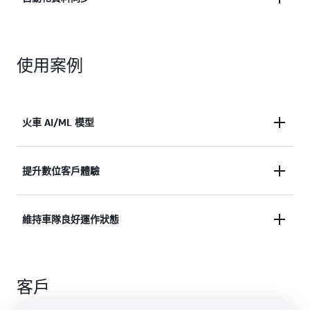
隊的標準化資料。
獲得從標準感應器和視覺系統所收集資料的統一檢
視，並在雲端保持自動同步。
使用案例
火車 AI/ML 模型
藉由從生產車輛收集資料，持續改善用於自動駕駛和
提升數位客戶體驗
進階駕駛員輔助系統的機器學習模型。
利用資訊娛樂系統的資料，讓車內的視聽內容和應用
維持車隊良好運作狀態
程式洞察更具相關性。
利用車隊資料的洞察，來監控電動車電池運作狀態和
充電量、管理維護排程、分析燃油消耗等。
客戶