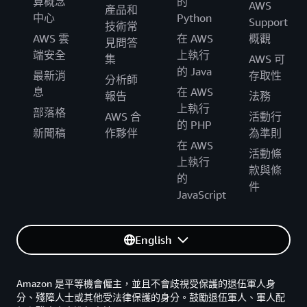
算概念
的
AWS
產品和
中心
Python
Support
技術常
AWS 雲
在 AWS
概觀
見問答
端安全
上執行
集
AWS 可
的 Java
最新消
存取性
分析師
息
在 AWS
報告
法務
上執行
部落格
AWS 合
活動行
的 PHP
新聞稿
作夥伴
為準則
在 AWS
活動條
上執行
款與條
的
件
JavaScript
English
Amazon 是平等機會僱主，並且不會歧視受保護的退伍軍人身
分、殘障人士或其他受法律保護的身分。鼓勵退伍軍人、軍人配