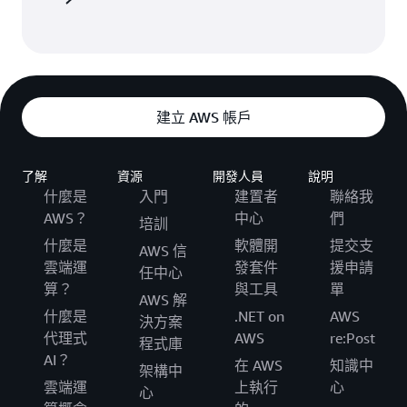
建立 AWS 帳戶
了解
資源
開發人員
說明
什麼是
入門
建置者
聯絡我
AWS？
中心
們
培訓
什麼是
軟體開
提交支
AWS 信
雲端運
發套件
援申請
任中心
算？
與工具
單
AWS 解
什麼是
.NET on
AWS
決方案
代理式
AWS
re:Post
程式庫
AI？
在 AWS
知識中
架構中
雲端運
上執行
心
心