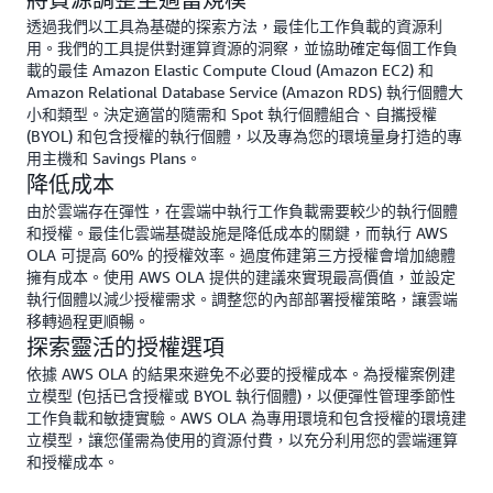
透過我們以工具為基礎的探索方法，最佳化工作負載的資源利
用。我們的工具提供對運算資源的洞察，並協助確定每個工作負
載的最佳 Amazon Elastic Compute Cloud (Amazon EC2) 和
Amazon Relational Database Service (Amazon RDS) 執行個體大
小和類型。決定適當的隨需和 Spot 執行個體組合、自攜授權
(BYOL) 和包含授權的執行個體，以及專為您的環境量身打造的專
用主機和 Savings Plans。
降低成本
由於雲端存在彈性，在雲端中執行工作負載需要較少的執行個體
和授權。最佳化雲端基礎設施是降低成本的關鍵，而執行 AWS
OLA 可提高 60% 的授權效率。過度佈建第三方授權會增加總體
擁有成本。使用 AWS OLA 提供的建議來實現最高價值，並設定
執行個體以減少授權需求。調整您的內部部署授權策略，讓雲端
移轉過程更順暢。
探索靈活的授權選項
依據 AWS OLA 的結果來避免不必要的授權成本。為授權案例建
立模型 (包括已含授權或 BYOL 執行個體)，以便彈性管理季節性
工作負載和敏捷實驗。AWS OLA 為專用環境和包含授權的環境建
立模型，讓您僅需為使用的資源付費，以充分利用您的雲端運算
和授權成本。