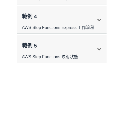
您可以根據狀態機器定義的大小、執行 (承載) 資
範例 4
料大小，以及映射或平行狀態的用量，估算 AWS
Step Functions Express 工作流程的記憶體使用
AWS Step Functions Express 工作流程
量。
工作流程記憶體使用量 = 50 MB + 狀態機器定義
您可以根據狀態機器定義的大小、執行 (承載) 資
範例 5
大小 + 執行資料大小 x 平行或映射步驟數量
料大小，以及映射或平行狀態的用量，估算 AWS
應用程式工作流程有四次狀態轉換，透過計
Step Functions Express 工作流程的記憶體使用
AWS Step Functions 映射狀態
範例：
算圖表上的節點數確定：
量。
如果您工作流程的狀態機器定義大小為 10 KB，
開始
工作流程記憶體使用量 = 50 MB + 狀態機器定義
且無平行或映射步驟：
大小 + 執行資料大小 x 平行或映射步驟數量
上傳 RAW 檔案
工作流程記憶體使用量 = 50 MB + 10 KB
您可以在
GitHub
上找到這個範例中所用的
刪除 RAW 檔案
如果您工作流程的狀態機器定義大小為 50 KB，
工作流程記憶體使用量 = 50.01 MB
狀態機器。
其中有 400 個映射步驟，每個步驟有 32 KB 的負
結束
計費記憶體 (以 64 MB 區塊為單位) = 64 MB
載：
在美國東部 (維吉尼亞北部)，每次狀態轉換
CloudWatch 指標包含
如果應用程式工作流程有分支條件，通常會
工作流程記憶體使用量 = 50 MB + 50 KB + (32
的價格為 0.000025 USD，免費方案則提供
ExpressExecutionMemory 下的記憶體耗用量詳