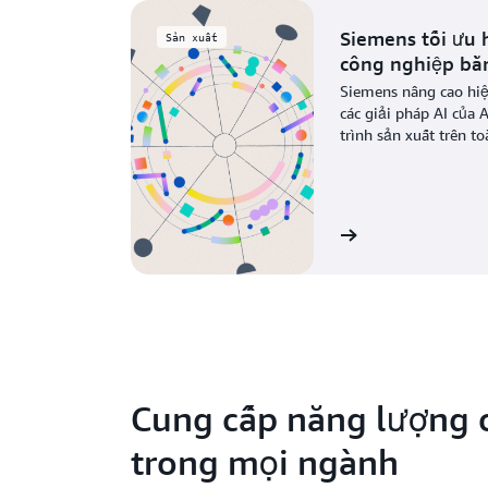
Siemens tối ưu 
Sản xuất
công nghiệp bằn
Siemens nâng cao hiệ
các giải pháp AI của 
trình sản xuất trên to
Xem câu chuyện
Cung cấp năng lượng c
trong mọi ngành