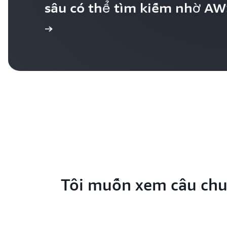
sâu có thể tìm kiếm nhờ AW
 câu chuyện
Tôi muốn xem câu chu