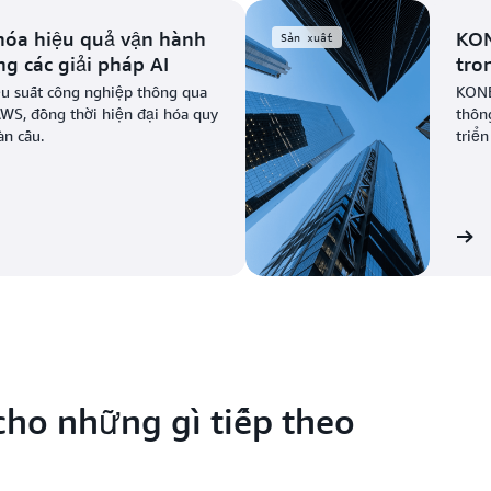
hóa hiệu quả vận hành
KON
Sản xuất
g các giải pháp AI
tro
u suất công nghiệp thông qua
KONE
AWS, đồng thời hiện đại hóa quy
thôn
àn cầu.
triển
Xem câu chuyện
ho những gì tiếp theo