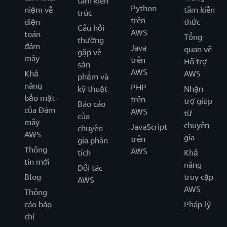
tâm kiến
Python
niệm về
tâm kiến
trúc
trên
điện
thức
Câu hỏi
AWS
toán
Tổng
thường
đám
Java
quan về
gặp về
mây
trên
Hỗ trợ
sản
AWS
Khả
AWS
phẩm và
năng
PHP
kỹ thuật
Nhận
bảo mật
trên
trợ giúp
Báo cáo
của Đám
AWS
từ
của
mây
chuyên
JavaScript
chuyên
AWS
gia
trên
gia phân
Thông
AWS
tích
Khả
tin mới
năng
Đối tác
Blog
truy cập
AWS
AWS
Thông
cáo báo
Pháp lý
chí