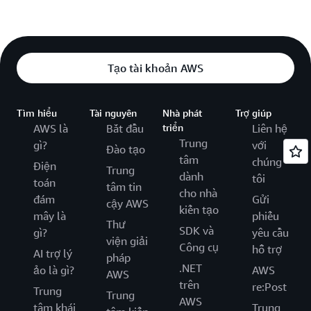
Tạo tài khoản AWS
Tìm hiểu
Tài nguyên
Nhà phát
Trợ giúp
AWS là
Bắt đầu
triển
Liên hệ
Trung
gì?
với
Đào tạo
tâm
chúng
Điện
Trung
dành
tôi
toán
tâm tin
cho nhà
đám
Gửi
cậy AWS
kiến tạo
mây là
phiếu
Thư
SDK và
gì?
yêu cầu
viện giải
Công cụ
hỗ trợ
AI trợ lý
pháp
.NET
ảo là gì?
AWS
AWS
trên
re:Post
Trung
Trung
AWS
tâm khái
Trung