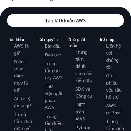
Tạo tài khoản AWS
Tìm hiểu
Tài nguyên
Nhà phát
Trợ giúp
AWS là
Bắt đầu
triển
Liên hệ
Trung
gì?
với
Đào tạo
tâm
chúng
Điện
Trung
dành
tôi
toán
tâm tin
cho nhà
đám
Gửi
cậy AWS
kiến tạo
mây là
phiếu
Thư
SDK và
gì?
yêu cầu
viện giải
Công cụ
hỗ trợ
AI trợ lý
pháp
.NET
ảo là gì?
AWS
AWS
trên
re:Post
Trung
Trung
AWS
tâm khái
Trung
tâm kiến
Python
niệm về
tâm kiến
trúc