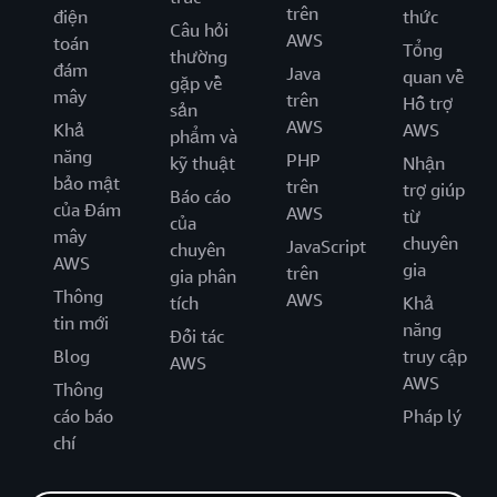
trên
điện
thức
Câu hỏi
AWS
toán
Tổng
thường
đám
Java
quan về
gặp về
mây
trên
Hỗ trợ
sản
AWS
Khả
AWS
phẩm và
năng
PHP
kỹ thuật
Nhận
bảo mật
trên
trợ giúp
Báo cáo
của Đám
AWS
từ
của
mây
chuyên
JavaScript
chuyên
AWS
gia
trên
gia phân
Thông
AWS
tích
Khả
tin mới
năng
Đối tác
Blog
truy cập
AWS
AWS
Thông
cáo báo
Pháp lý
chí