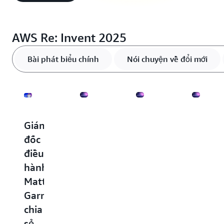
AWS Re: Invent 2025
Bài phát biểu chính
Nói chuyện về đổi mới
Giám
Các
Xây
Thiết
đốc
tác
dựng
kế
điều
nhân
mạng
VPC
hành
AI
cho
nâng
Matt
đang
khối
cao
Garman
hoạt
lượng
và
chia
động:
công
khả
sẻ
Xây
việc
năng