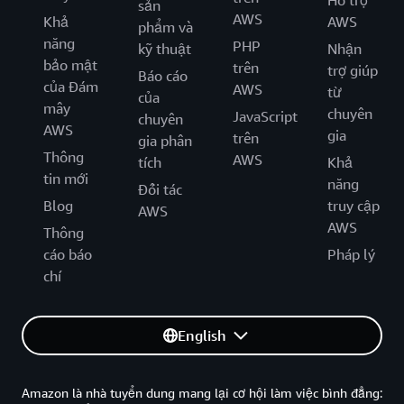
Hỗ trợ
sản
AWS
Khả
AWS
phẩm và
năng
PHP
kỹ thuật
Nhận
bảo mật
trên
trợ giúp
Báo cáo
của Đám
AWS
từ
của
mây
chuyên
JavaScript
chuyên
AWS
gia
trên
gia phân
Thông
AWS
tích
Khả
tin mới
năng
Đối tác
Blog
truy cập
AWS
AWS
Thông
cáo báo
Pháp lý
chí
English
Amazon là nhà tuyển dung mang lại cơ hội làm việc bình đẳng: