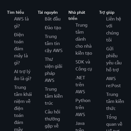
Tìm hiểu
Tài nguyên
Nhà phát
Trợ giúp
AWS là
Bắt đầu
triển
Liên hệ
Trung
gì?
với
Đào tạo
tâm
chúng
Điện
Trung
dành
tôi
toán
tâm tin
cho nhà
đám
Gửi
cậy AWS
kiến tạo
mây là
phiếu
Thư
SDK và
gì?
yêu cầu
viện giải
Công cụ
hỗ trợ
AI trợ lý
pháp
.NET
ảo là gì?
AWS
AWS
trên
re:Post
Trung
Trung
AWS
tâm khái
Trung
tâm kiến
Python
niệm về
tâm kiến
trúc
trên
điện
thức
Câu hỏi
AWS
toán
Tổng
thường
đám
Java
quan về
gặp về
mây
trên