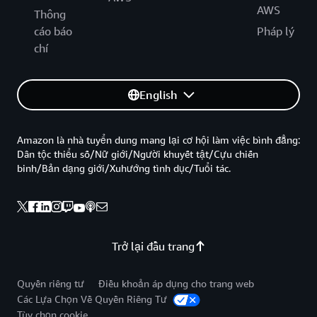
AWS
Thông
cáo báo
Pháp lý
chí
English
Amazon là nhà tuyển dung mang lại cơ hội làm việc bình đẳng:
Dân tộc thiểu số/Nữ giới/Người khuyết tật/Cựu chiến
binh/Bản dạng giới/Xuhướng tình dục/Tuổi tác.
Trở lại đầu trang
Quyền riêng tư
Điều khoản áp dụng cho trang web
Các Lựa Chọn Về Quyền Riêng Tư
Tùy chọn cookie