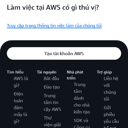
Làm việc tại AWS có gì thú vị?
Truy cập trang thông tin việc làm của chúng tôi
Tạo tài khoản AWS
Tìm hiểu
Tài nguyên
Nhà phát
Trợ giúp
AWS là
Bắt đầu
triển
Liên hệ
Trung
gì?
với
Đào tạo
tâm
chúng
Điện
Trung
dành
tôi
toán
tâm tin
cho nhà
đám
Gửi
cậy AWS
kiến tạo
mây là
phiếu
Thư
SDK và
gì?
yêu cầu
viện giải
Công cụ