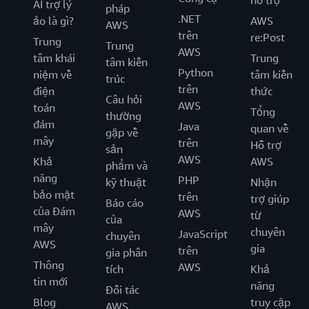
hỗ trợ
AI trợ lý
pháp
.NET
ảo là gì?
AWS
AWS
trên
re:Post
Trung
Trung
AWS
tâm khái
Trung
tâm kiến
Python
niệm về
tâm kiến
trúc
trên
điện
thức
Câu hỏi
AWS
toán
Tổng
thường
đám
Java
quan về
gặp về
mây
trên
Hỗ trợ
sản
AWS
Khả
AWS
phẩm và
năng
PHP
kỹ thuật
Nhận
bảo mật
trên
trợ giúp
Báo cáo
của Đám
AWS
từ
của
mây
chuyên
JavaScript
chuyên
AWS
gia
trên
gia phân
Thông
AWS
tích
Khả
tin mới
năng
Đối tác
Blog
truy cập
AWS