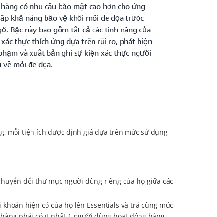
hàng có nhu cầu bảo mật cao hơn cho ứng
ấp khả năng bảo vệ khỏi mối đe dọa trước
. Bậc này bao gồm tất cả các tính năng của
 xác thực thích ứng dựa trên rủi ro, phát hiện
phạm và xuất bản ghi sự kiện xác thực người
u về mối đe dọa.
g, mỗi tiện ích được định giá dựa trên mức sử dụng
 chuyển đổi thư mục người dùng riêng của họ giữa các
 khoản hiện có của họ lên Essentials và trả cùng mức
 hàng phải có ít nhất 1 người dùng hoạt động hàng