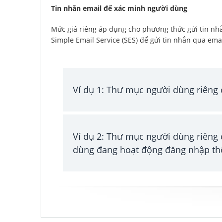
Tin nhắn email để xác minh người dùng
Mức giá riêng áp dụng cho phương thức gửi tin nh
Simple Email Service (SES) để gửi tin nhắn qua ema
Ví dụ 1: Thư mục người dùng riêng 
Ví dụ 2: Thư mục người dùng riêng 
dùng đang hoạt động đăng nhập th
Hóa đơn cho người dùng đăng nhập trực ti
Chi phí MAU của Cognito Essentials (hàng t