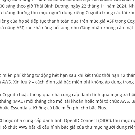
:00 sáng theo giờ Thái Bình Dương, ngày 22 tháng 11 năm 2024. N
giá tương đương thư mục người dùng riêng Cognito trong các tài k
iêng của họ sẽ tiếp tục thanh toán dựa trên mức giá ASF trong Co
khả năng ASF, các khả năng bổ sung như đăng nhập không cần mật kh
c miễn phí không tự động hết hạn sau khi kết thúc thời hạn 12 thán
 AWS. Xin lưu ý – cách định giá bậc miễn phí không áp dụng trong
n Cognito hoặc thông qua nhà cung cấp danh tính qua mạng xã hộ
tháng (MAU) mỗi tháng cho mỗi tài khoản hoặc mỗi tổ chức AWS. 
hoặc Essentials. Không có bậc miễn phí cho bậc Plus.
2.0 hoặc nhà cung cấp danh tính OpenID Connect (OIDC), thư mục 
 tổ chức AWS bất kể cấu hình bậc giá của thư mục người dùng riê