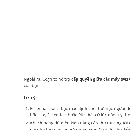
Ngoài ra, Cognito hỗ trợ
cấp quyền giữa các máy (M2M
của bạn.
Lưu ý:
Essentials sẽ là bậc mặc định cho thư mục người d
bậc Lite, Essentials hoặc Plus bất cứ lúc nào tùy 
Khách hàng đủ điều kiện nâng cấp thư mục người dù
giá như thư mục người dùng riêng Cognito cho đến