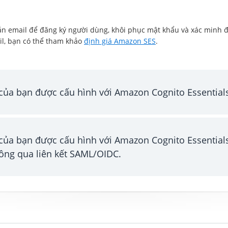
ắn email để đăng ký người dùng, khôi phục mật khẩu và xác minh 
il, bạn có thể tham khảo
định giá Amazon SES
.
của bạn được cấu hình với Amazon Cognito Essential
của bạn được cấu hình với Amazon Cognito Essentials
ông qua liên kết SAML/OIDC.
ếp hoặc thông qua nhà cung cấp danh tính qua mạng xã hội
háng): 14.100 USD