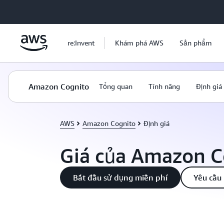
Chuyển đến nội dung chính
re:Invent
Khám phá AWS
Sản phẩm
Amazon Cognito
Tổng quan
Tính năng
Định giá
AWS
Amazon Cognito
Định giá
Giá của Amazon C
Bắt đầu sử dụng miễn phí
Yêu cầu 