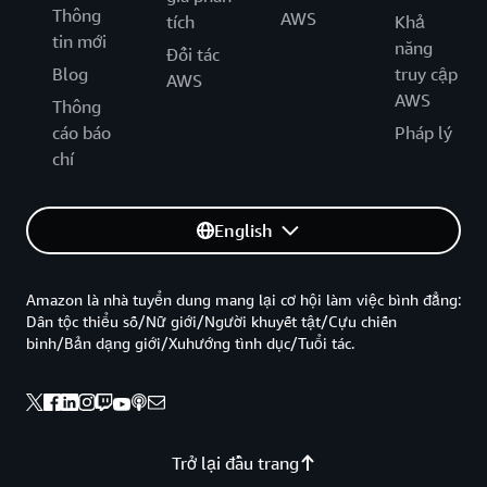
Thông
AWS
tích
Khả
tin mới
năng
Đối tác
Blog
truy cập
AWS
AWS
Thông
cáo báo
Pháp lý
chí
English
Amazon là nhà tuyển dung mang lại cơ hội làm việc bình đẳng:
Dân tộc thiểu số/Nữ giới/Người khuyết tật/Cựu chiến
binh/Bản dạng giới/Xuhướng tình dục/Tuổi tác.
Trở lại đầu trang