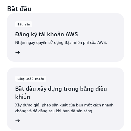
Tận dụng các dịch vụ miễn phí vĩnh viễn với giới hạn
dụng đủ điều kiện nào để sử dụng vượt quá giới hạn
Bắt đầu
hàng tháng được chỉ định. Khi khách hàng vượt quá
dùng thử.
giới hạn sử dụng miễn phí này hoặc truy cập các tính
năng không nằm trong cấp miễn phí, tín dụng sẽ tự
Bắt đầu
động được áp dụng để chi trả chi phí bổ sung.
Đăng ký tài khoản AWS
Nhận ngay quyền sử dụng Bậc miễn phí của AWS.
oản AWS
Bảng điều khiển
Bắt đầu xây dựng trong bảng điều
khiển
Xây dựng giải pháp sản xuất của bạn một cách nhanh
chóng và dễ dàng sau khi bạn đã sẵn sàng
ểu thêm