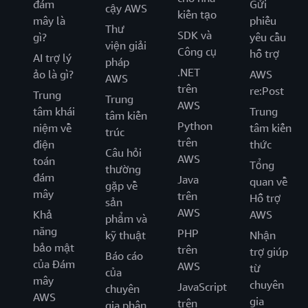
đám
Gửi
cậy AWS
kiến tạo
mây là
phiếu
Thư
SDK và
gì?
yêu cầu
viện giải
Công cụ
hỗ trợ
AI trợ lý
pháp
.NET
ảo là gì?
AWS
AWS
trên
re:Post
Trung
Trung
AWS
tâm khái
Trung
tâm kiến
Python
niệm về
tâm kiến
trúc
trên
điện
thức
Câu hỏi
AWS
toán
Tổng
thường
đám
Java
quan về
gặp về
mây
trên
Hỗ trợ
sản
AWS
Khả
AWS
phẩm và
năng
PHP
kỹ thuật
Nhận
bảo mật
trên
trợ giúp
Báo cáo
của Đám
AWS
từ
của
mây
chuyên
JavaScript
chuyên
AWS
gia
trên
gia phân