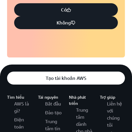
Có
Không
Tạo tài khoản AWS
Tìm hiểu
Tài nguyên
Nhà phát
Trợ giúp
AWS là
Bắt đầu
triển
Liên hệ
Trung
gì?
với
Đào tạo
tâm
chúng
Điện
Trung
dành
tôi
toán
tâm tin
cho nhà