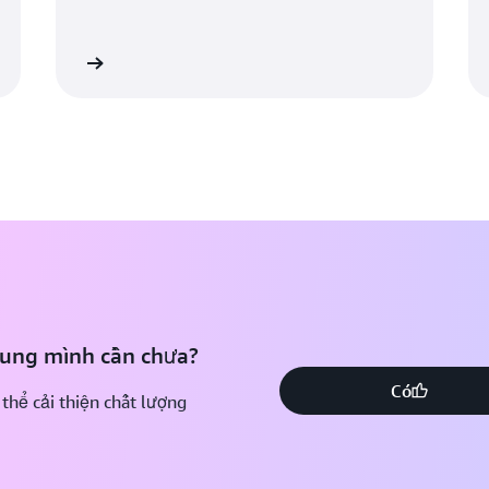
 hiểu thêm
Tìm hiểu th
dung mình cần chưa?
Có
 thể cải thiện chất lượng