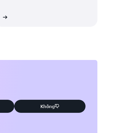
êm
Không