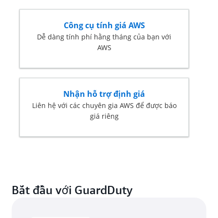
T
ổng phí:
500 sự kiện dữ liệu Amazon S3 * 0,80 USD (500
Công cụ tính giá AWS
triệu sự kiện dữ liệu đầu tiên; giá được tính trên
Dễ dàng tính phí hằng tháng của bạn với
mỗi một triệu sự kiện)
AWS
+ 500 sự kiện dữ liệu Amazon S3 * 0,40 USD (500
triệu sự kiện dữ liệu tiếp theo; giá được tính
trên mỗi một triệu sự kiện)
Tổng cộng = 600 USD mỗi tháng
Nhận hỗ trợ định giá
Liên hệ với các chuyên gia AWS để được báo
Ẩn bớt
giá riêng
Bắt đầu với GuardDuty