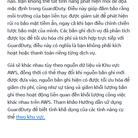
nào. Bạn không thể tắt tính năng phát hiện mối đe dọa
mặc định trong GuardDuty. Điều này giúp đảm bảo rằng
môi trường của bạn liên tục được giám sát để phát hiện
rủi ro bảo mật tiềm ẩn, ngay cả khi bạn điều chỉnh chiến
lược bảo mật của mình. Các bản ghi dịch vụ đã phân tích
được lọc để tối ưu hóa chi phí và tích hợp trực tiếp với
GuardDuty, điều này có nghĩa là bạn không phải kích
hoạt hoặc thanh toán riêng từng dịch vụ.
Giá sẽ khác nhau tùy theo nguồn dữ liệu và Khu vực
AWS, đồng thời có thể thay đổi khi nguồn bản ghi mới
được đưa vào, nguồn bản ghi hiện có được tối ưu hóa để
giảm chi phí, cũng như sự tăng và giảm khối lượng bản
ghi theo hoạt động liên quan đến khối lượng công việc
khác nhau trên AWS. Tham khảo Hướng dẫn sử dụng
GuardDuty để biết tính khả dụng của các tính năng cụ
thể
theo khu vực.