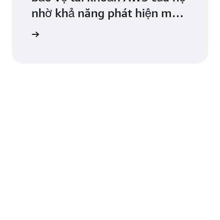
nhờ khả năng phát hiện mối
đe dọa thông minh.
iểu thêm