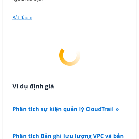
Bắt đầu »
Ví dụ định giá
Phân tích sự kiện quản lý CloudTrail »
Phân tích sự kiện quản lý CloudTrail
Trong môi trường của bạn, trong một tháng,
Phân tích Bản ghi lưu lượng VPC và bản