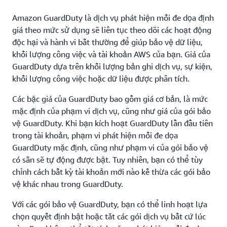
Amazon GuardDuty là dịch vụ phát hiện mối đe dọa định
giá theo mức sử dụng sẽ liên tục theo dõi các hoạt động
độc hại và hành vi bất thường để giúp bảo vệ dữ liệu,
khối lượng công việc và tài khoản AWS của bạn. Giá của
GuardDuty dựa trên khối lượng bản ghi dịch vụ, sự kiện,
khối lượng công việc hoặc dữ liệu được phân tích.
Các bậc giá của GuardDuty bao gồm giá cơ bản, là mức
mặc định của phạm vi dịch vụ, cũng như giá của gói bảo
vệ GuardDuty. Khi bạn kích hoạt GuardDuty lần đầu tiên
trong tài khoản, phạm vi phát hiện mối đe dọa
GuardDuty mặc định, cũng như phạm vi của gói bảo vệ
có sẵn sẽ tự động được bật. Tuy nhiên, bạn có thể tùy
chỉnh cách bất kỳ tài khoản mới nào kế thừa các gói bảo
vệ khác nhau trong GuardDuty.
Với các gói bảo vệ GuardDuty, bạn có thể linh hoạt lựa
chọn quyết định bật hoặc tắt các gói dịch vụ bất cứ lúc