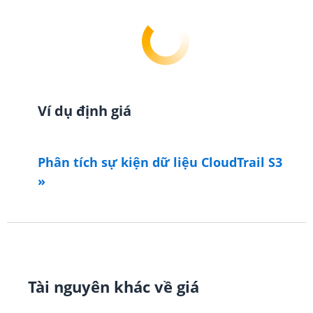
Ví dụ định giá
Phân tích sự kiện dữ liệu CloudTrail S3
»
Phân tích sự kiện dữ liệu CloudTrail S3
Trong môi trường của bạn, trong một tháng,
GuardDuty xử lý 1.000.000.000 sự kiện dữ liệu
CloudTrail S3 ở Khu vực Miền Đông Hoa Kỳ (Bắc
Tài nguyên khác về giá
Virginia).