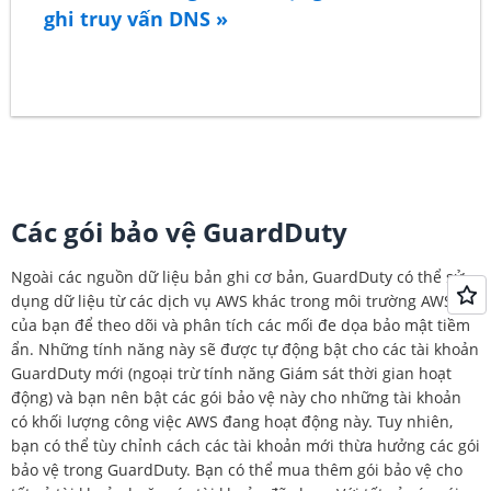
GuardDuty xử lý 40.000.000 sự kiện quản lý CloudTrail
ghi truy vấn DNS »
ở Khu vực Miền Đông Hoa Kỳ (Bắc Virginia).
Phân tích Bản ghi lưu lượng VPC và bản
Tổng phí:
ghi truy vấn DNS
40 sự kiện quản lý * 4,00 USD (40 triệu sự kiện
Trong môi trường của bạn, trong một tháng,
quản lý; giá được tính trên mỗi một triệu sự
GuardDuty xử lý 2.000 GB Bản ghi lưu lượng VPC và
kiện)
1.000 GB bản ghi truy vấn DNS, với tổng dung lượng
Tổng cộng = 160 USD mỗi tháng
bản ghi là 3.000 GB.
Các gói bảo vệ GuardDuty
Ẩn bớt
Tổng phí:
Ngoài các nguồn dữ liệu bản ghi cơ bản, GuardDuty có thể sử
dụng dữ liệu từ các dịch vụ AWS khác trong môi trường AWS
500 GB bản ghi * 1,00 USD (500 GB đầu tiên)
của bạn để theo dõi và phân tích các mối đe dọa bảo mật tiềm
+ 2.000 GB bản ghi * 0,50 USD (2.000 GB tiếp
ẩn. Những tính năng này sẽ được tự động bật cho các tài khoản
theo)
GuardDuty mới (ngoại trừ tính năng Giám sát thời gian hoạt
+ 500 GB bản ghi * 0,25 USD (500 GB cuối cùng)
động) và bạn nên bật các gói bảo vệ này cho những tài khoản
có khối lượng công việc AWS đang hoạt động này. Tuy nhiên,
Tổng cộng = 1,625 USD mỗi tháng
bạn có thể tùy chỉnh cách các tài khoản mới thừa hưởng các gói
Hiển thị ít hơn
bảo vệ trong GuardDuty. Bạn có thể mua thêm gói bảo vệ cho