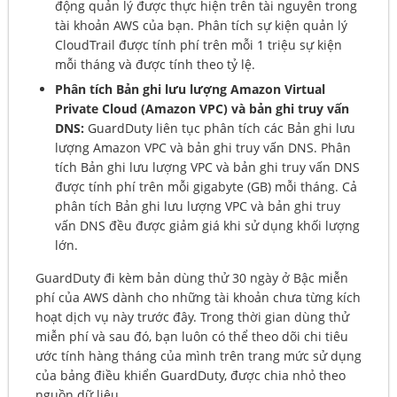
động quản lý được thực hiện trên tài nguyên trong
tài khoản AWS của bạn. Phân tích sự kiện quản lý
CloudTrail được tính phí trên mỗi 1 triệu sự kiện
mỗi tháng và được tính theo tỷ lệ.
Phân tích Bản ghi lưu lượng Amazon Virtual
Private Cloud (Amazon VPC) và bản ghi truy vấn
DNS:
GuardDuty liên tục phân tích các Bản ghi lưu
lượng Amazon VPC và bản ghi truy vấn DNS. Phân
tích Bản ghi lưu lượng VPC và bản ghi truy vấn DNS
được tính phí trên mỗi gigabyte (GB) mỗi tháng. Cả
phân tích Bản ghi lưu lượng VPC và bản ghi truy
vấn DNS đều được giảm giá khi sử dụng khối lượng
lớn.
GuardDuty đi kèm bản dùng thử 30 ngày ở Bậc miễn
phí của AWS dành cho những tài khoản chưa từng kích
hoạt dịch vụ này trước đây. Trong thời gian dùng thử
miễn phí và sau đó, bạn luôn có thể theo dõi chi tiêu
ước tính hàng tháng của mình trên trang mức sử dụng
của bảng điều khiển GuardDuty, được chia nhỏ theo
nguồn dữ liệu.