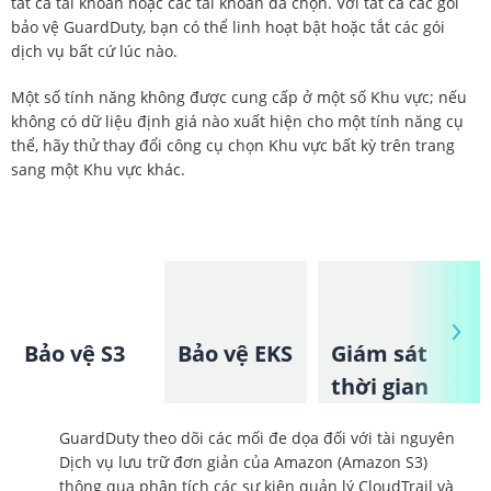
tất cả tài khoản hoặc các tài khoản đã chọn. Với tất cả các gói
bảo vệ GuardDuty, bạn có thể linh hoạt bật hoặc tắt các gói
dịch vụ bất cứ lúc nào.
Một số tính năng không được cung cấp ở một số Khu vực; nếu
không có dữ liệu định giá nào xuất hiện cho một tính năng cụ
thể, hãy thử thay đổi công cụ chọn Khu vực bất kỳ trên trang
sang một Khu vực khác.
Bảo vệ S3
Bảo vệ EKS
Giám sát
thời gian
hoạt động
GuardDuty theo dõi các mối đe dọa đối với tài nguyên
Dịch vụ lưu trữ đơn giản của Amazon (Amazon S3)
thông qua phân tích các sự kiện quản lý CloudTrail và