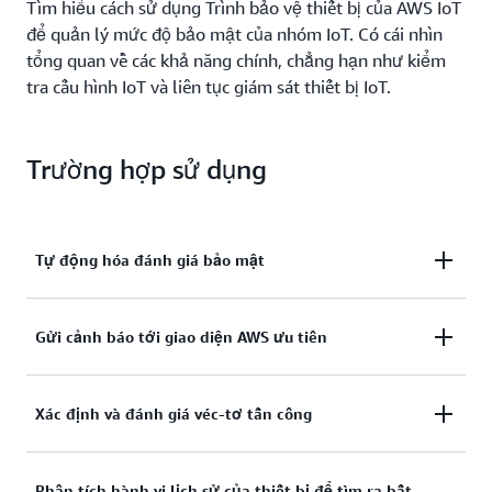
Tìm hiểu cách sử dụng Trình bảo vệ thiết bị của AWS IoT
để quản lý mức độ bảo mật của nhóm IoT. Có cái nhìn
tổng quan về các khả năng chính, chẳng hạn như kiểm
tra cấu hình IoT và liên tục giám sát thiết bị IoT.
Trường hợp sử dụng
Tự động hóa đánh giá bảo mật
Triển khai các biện pháp bảo mật, chẳng hạn như
Gửi cảnh báo tới giao diện AWS ưu tiên
xác thực, cấp phép và kiểm tra liên tục với nhiều cấp
độ nghiêm ngặt khác nhau để tuân thủ biện pháp
Gửi cảnh báo tới bảng điều khiển AWS IoT, Amazon
Xác định và đánh giá véc-tơ tấn công
thực hành bảo mật tốt nhất cũng như giám sát thiết
CloudWatch, Dịch vụ thông báo đơn giản (SNS) của
bị để tìm ra mọi bất thường.
Amazon và Quản lý thiết bị của AWS IoT, đồng thời
Phát hiện việc sử dụng các dịch vụ và giao thức
Phân tích hành vi lịch sử của thiết bị để tìm ra bất