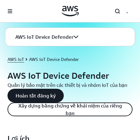
Chuyển đến nội dung chính
AWS IoT Device Defender
AWS IoT
AWS IoT Device Defender
AWS IoT Device Defender
Quản lý bảo mật trên các thiết bị và nhóm IoT của bạn
Hoàn tất đăng ký
Xây dựng bằng chứng về khái niệm của riêng
bạn
Lợi ích