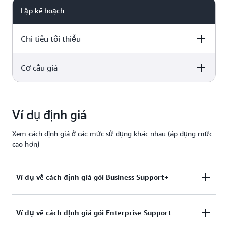
Lập kế hoạch
Chi tiêu tối thiểu
Cơ cấu giá
Business Support+
Hỗ trợ dành cho
Unified
doanh nghiệp
Operations
Business Support+
Hỗ trợ dành cho
Unified
doanh nghiệp
Operations
Ví dụ định giá
29 USD/tháng cho
50.000
5.000 USD/tháng
mỗi tài khoản
USD/tháng
Xem cách định giá ở các mức sử dụng khác nhau (áp dụng mức
Áp dụng mức cao
cao hơn)
Áp dụng mức cao
hơn:
hơn:
Áp dụng mức ca
5.000 USD/tháng
29 USD/tháng cho
hơn:
Ví dụ về cách định giá gói Business Support+
mỗi tài khoản
50.000
- hoặc -
USD/tháng
Với 20.000 USD chi phí AWS hàng tháng:
Ví dụ về cách định giá gói Enterprise Support
- hoặc -