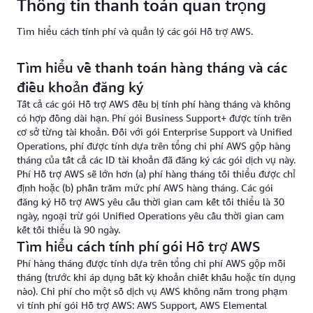
Thông tin thanh toán quan trọng
Tìm hiểu cách tính phí và quản lý các gói Hỗ trợ AWS.
Tìm hiểu về thanh toán hàng tháng và các
điều khoản đăng ký
Tất cả các gói Hỗ trợ AWS đều bị tính phí hàng tháng và không
có hợp đồng dài hạn. Phí gói Business Support+ được tính trên
cơ sở từng tài khoản. Đối với gói Enterprise Support và Unified
Operations, phí được tính dựa trên tổng chi phí AWS gộp hàng
tháng của tất cả các ID tài khoản đã đăng ký các gói dịch vụ này.
Phí Hỗ trợ AWS sẽ lớn hơn (a) phí hàng tháng tối thiểu được chỉ
định hoặc (b) phần trăm mức phí AWS hàng tháng. Các gói
đăng ký Hỗ trợ AWS yêu cầu thời gian cam kết tối thiểu là 30
ngày, ngoại trừ gói Unified Operations yêu cầu thời gian cam
kết tối thiểu là 90 ngày.
Tìm hiểu cách tính phí gói Hỗ trợ AWS
Phí hàng tháng được tính dựa trên tổng chi phí AWS gộp mỗi
tháng (trước khi áp dụng bất kỳ khoản chiết khấu hoặc tín dụng
nào). Chi phí cho một số dịch vụ AWS không nằm trong phạm
vi tính phí gói Hỗ trợ AWS: AWS Support, AWS Elemental