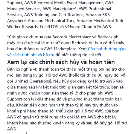
Support, AWS Elemental Media Event Management, AWS
Managed Services, AWS Marketplace*, AWS Professional
Services, AWS Training and Certifications, Amazon EKS
Anywhere, Amazon Mechanical Turk, Amazon Mechanical Turk
Worker Rewards, FreeRTOS và VMware Cloud trên AWS.
*Các giao dịch mua qua Bedrock Marketplace và Bedrock phi
máy chủ được coi là mức sử dụng Bedrock, dù bạn có thể thấy
hóa đơn thông qua AWS Marketplace. Xem
Câu hỏi thường gặp
về cách tính phí và hỗ trợ
để biết thông tin chi tiết.
Xem lại các chính sách hủy và hoàn tiền
Bạn có nghĩa vụ thanh toán tối thiểu một tháng phí hỗ trợ cho
mỗi lần đăng ký gói Hỗ trợ AWS (hoặc tối thiểu 90 ngày đối với
gói Unified Operations). Nếu hủy gói đăng ký Hỗ trợ AWS vào
giữa tháng sau khi kết thúc thời gian cam kết tối thiểu, bạn sẽ
nhận được khoản hoàn tiền theo tỷ lệ cho phần phí AWS
Support còn lại của tháng đó về phương thức thanh toán ban
đầu. Khoản tiền được hoàn trả theo tỷ lệ này tùy thuộc vào
khoản phí hàng tháng tối thiểu của gói Hỗ trợ AWS của bạn.
AWS có quyền từ chối cung cấp gói Hỗ trợ AWS cho bất kỳ
khách hàng nào thường xuyên đăng ký và sau đó hủy gói Hỗ trợ
AWS.