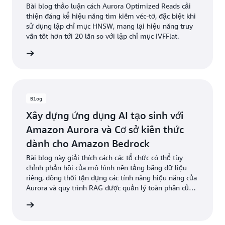
pgvector
Bài blog thảo luận cách Aurora Optimized Reads cải
thiện đáng kể hiệu năng tìm kiếm véc-tơ, đặc biệt khi
sử dụng lập chỉ mục HNSW, mang lại hiệu năng truy
vấn tốt hơn tới 20 lần so với lập chỉ mục IVFFlat.
ọc blog
Blog
Xây dựng ứng dụng AI tạo sinh với
Amazon Aurora và Cơ sở kiến thức
dành cho Amazon Bedrock
Bài blog này giải thích cách các tổ chức có thể tùy
chỉnh phản hồi của mô hình nền tảng bằng dữ liệu
riêng, đồng thời tận dụng các tính năng hiệu năng của
Aurora và quy trình RAG được quản lý toàn phần của
Amazon Bedrock.
ọc blog