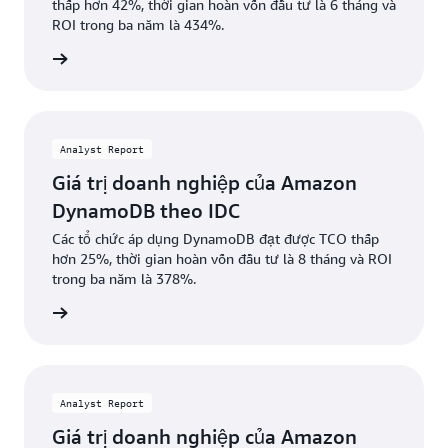
thấp hơn 42%, thời gian hoàn vốn đầu tư là 6 tháng và
ROI trong ba năm là 434%.
i xuống
Analyst Report
Giá trị doanh nghiệp của Amazon
DynamoDB theo IDC
Các tổ chức áp dụng DynamoDB đạt được TCO thấp
hơn 25%, thời gian hoàn vốn đầu tư là 8 tháng và ROI
trong ba năm là 378%.
ểu thêm
Analyst Report
Giá trị doanh nghiệp của Amazon