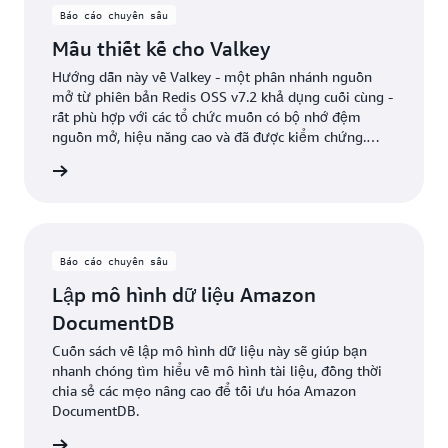
Báo cáo chuyên sâu
Mẫu thiết kế cho Valkey
Hướng dẫn này về Valkey - một phân nhánh nguồn
mở từ phiên bản Redis OSS v7.2 khả dụng cuối cùng -
rất phù hợp với các tổ chức muốn có bộ nhớ đệm
nguồn mở, hiệu năng cao và đã được kiểm chứng.
Chúng tôi thảo luận về thời điểm nên dùng bộ nhớ
ểu thêm
đệm và tìm hiểu sâu về các mẫu mô hình hóa dữ liệu
cốt lõi, tối ưu hóa tài nguyên, cũng như các kiểu và
mẫu dữ liệu nâng cao.
Báo cáo chuyên sâu
Lập mô hình dữ liệu Amazon
DocumentDB
Cuốn sách về lập mô hình dữ liệu này sẽ giúp bạn
nhanh chóng tìm hiểu về mô hình tài liệu, đồng thời
chia sẻ các mẹo nâng cao để tối ưu hóa Amazon
DocumentDB.
i xuống