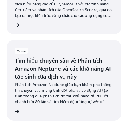
dịch hiệu năng cao của DynamoDB với các tính năng
tìm kiếm và phân tích của OpenSearch Service, qua đó
tạo ra một kiến trúc vững chắc cho các ứng dụng suy
luận nhận biết ngữ cảnh. Thông qua các bài thực
ểu thêm
hành, bạn sẽ có được chuyên môn về cách thiết lập Bộ
kết nối Amazon Bedrock, quản lý dữ liệu danh mục
sản phẩm và triển khai các chức năng tìm kiếm dựa
trên véc-tơ.
Video
Tìm hiểu chuyên sâu về Phân tích
Amazon Neptune và các khả năng AI
tạo sinh của dịch vụ này
Phân tích Amazon Neptune giúp bạn khám phá thông
tin chuyên sâu mang tính đột phá và áp dụng AI tạo
sinh thông qua phân tích đồ thị, khả năng tải dữ liệu
nhanh hơn 80 lần và tìm kiếm độ tương tự véc-tơ.
m video