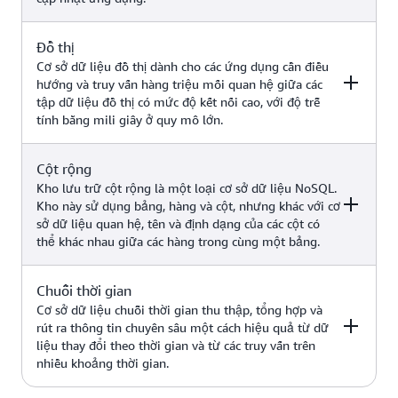
bảng xếp hạng trò chơi, ứng dụng
không gian địa lý, các trường hợp
Amazon
sử dụng AI tạo sinh (chẳng hạn
Đồ thị
Ví dụ
Dịch vụ AWS
ElastiCache
như chatbot có Tạo có kết hợp
Cơ sở dữ liệu đồ thị dành cho các ứng dụng cần điều
Amazon
truy xuất thông tin ngoài, lưu vào
hướng và truy vấn hàng triệu mối quan hệ giữa các
MemoryDB
bộ nhớ đệm theo ngữ nghĩa, hệ
tập dữ liệu đồ thị có mức độ kết nối cao, với độ trễ
Quản lý nội dung, danh mục, hồ
thống đề xuất, phát hiện gian lận,
tính bằng mili giây ở quy mô lớn.
sơ người dùng, các trường hợp sử
Amazon
v.v.)
dụng AI tạo sinh (chẳng hạn như
DocumentDB (với
chatbot với Tạo có kết hợp truy
khả năng tương
Cột rộng
Ví dụ
Dịch vụ AWS
xuất thông tin ngoài, tìm kiếm
thích MongoDB)
Kho lưu trữ cột rộng là một loại cơ sở dữ liệu NoSQL.
tương tự, hệ thống đề xuất, v.v.)
Kho này sử dụng bảng, hàng và cột, nhưng khác với cơ
sở dữ liệu quan hệ, tên và định dạng của các cột có
Phát hiện gian lận, mạng xã hội,
thể khác nhau giữa các hàng trong cùng một bảng.
công cụ đề xuất, các trường hợp
sử dụng AI tạo sinh (chẳng hạn
Amazon Neptune
như GraphRAG, phát hiện gian
Chuỗi thời gian
Ví dụ
Dịch vụ AWS
lận nâng cao, khám phá câu trả
Cơ sở dữ liệu chuỗi thời gian thu thập, tổng hợp và
lời mới, v.v.)
rút ra thông tin chuyên sâu một cách hiệu quả từ dữ
liệu thay đổi theo thời gian và từ các truy vấn trên
Amazon
Ứng dụng công nghiệp quy mô
nhiều khoảng thời gian.
Keyspaces (dành
lớn để bảo trì thiết bị, quản lý
cho Apache
nhóm và tối ưu hóa tuyến đường