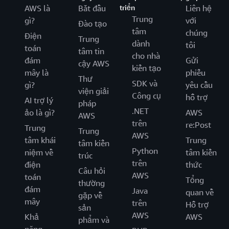
AWS là
Bắt đầu
triển
Liên hệ
Trung
gì?
với
Đào tạo
tâm
chúng
Điện
Trung
dành
tôi
toán
tâm tin
cho nhà
đám
Gửi
cậy AWS
kiến tạo
mây là
phiếu
Thư
SDK và
gì?
yêu cầu
viện giải
Công cụ
hỗ trợ
AI trợ lý
pháp
.NET
ảo là gì?
AWS
AWS
trên
re:Post
Trung
Trung
AWS
tâm khái
Trung
tâm kiến
Python
niệm về
tâm kiến
trúc
trên
điện
thức
Câu hỏi
AWS
toán
Tổng
thường
đám
Java
quan về
gặp về
mây
trên
Hỗ trợ
sản
AWS
Khả
AWS
phẩm và