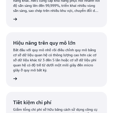
năng khác. AWS cung cấp khả năng phục hồi nhanh với
độ sẵn sàng lên đến 99,999%, triển khai nhiều vùng
sẵn sàng, sao chép trên nhiều khu vực, chuyển đổi dự
phòng tự động và nhiều tính năng khác.
ểu thêm
Hiệu năng trên quy mô lớn
Bắt đầu với quy mô nhỏ rồi điều chỉnh quy mô bằng
cơ sở dữ liệu quan hệ có thông lượng cao hơn các cơ
sở dữ liệu khác từ 3 đến 5 lần hoặc cơ sở dữ liệu phi
quan hệ có độ trễ từ dưới một mili giây đến micro
giây ở quy mô bất kỳ.
ểu thêm
Tiết kiệm chi phí
Giảm tổng chi phí sở hữu bằng cách sử dụng công cụ