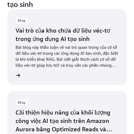
tạo sinh
Blog
Vai trò của kho chứa dữ liệu véc-tơ
trong ứng dụng AI tạo sinh
Bài blog này thảo luận về vai trò quan trọng của cơ sở
dữ liệu véc-tơ trong các ứng dụng AI tạo sinh, đặc biệt
là khi triển khai RAG. Bài viết giải thích cách cơ sở dữ
liệu véc-tơ giúp lưu trữ và truy vấn các phần nhúng
của dữ liệu theo miền cụ thể để nâng cao độ chính xác
ọc blog
và mức độ phù hợp của phản hồi AI.
Blog
Cải thiện hiệu năng của khối lượng
công việc AI tạo sinh trên Amazon
Aurora bằng Optimized Reads và