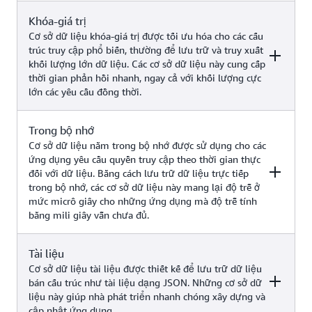
Khóa-giá trị
Ví dụ
Dịch vụ AWS
Cơ sở dữ liệu khóa-giá trị được tối ưu hóa cho các cấu
trúc truy cập phổ biến, thường để lưu trữ và truy xuất
khối lượng lớn dữ liệu. Các cơ sở dữ liệu này cung cấp
Ứng dụng truyền thống, hoạch
thời gian phản hồi nhanh, ngay cả với khối lượng cực
định nguồn lực doanh nghiệp
lớn các yêu cầu đồng thời.
(ERP), quản trị quan hệ khách
hàng (CRM), thương mại điện tử,
Amazon Aurora
các trường hợp sử dụng AI tạo
Amazon RDS
Trong bộ nhớ
Ví dụ
Dịch vụ AWS
sinh (chẳng hạn như chatbot có
Cơ sở dữ liệu nằm trong bộ nhớ được sử dụng cho các
Tạo có kết hợp truy xuất thông
ứng dụng yêu cầu quyền truy cập theo thời gian thực
tin ngoài, tìm kiếm độ tương tự,
đối với dữ liệu. Bằng cách lưu trữ dữ liệu trực tiếp
Các ứng dụng web có lưu lượng
hệ thống đề xuất, v.v.)
trong bộ nhớ, các cơ sở dữ liệu này mang lại độ trễ ở
truy cập cao, hệ thống thương
mức micrô giây cho những ứng dụng mà độ trễ tính
mại điện tử, ứng dụng trò chơi,
bằng mili giây vẫn chưa đủ.
trường hợp sử dụng AI tạo sinh
Amazon
(chẳng hạn như tìm kiếm tương
DynamoDB
tự bằng tích hợp không ETL trên
Tài liệu
Ví dụ
Dịch vụ AWS
DynamoDB với Dịch vụ
Cơ sở dữ liệu tài liệu được thiết kế để lưu trữ dữ liệu
OpenSearch của Amazon)
bán cấu trúc như tài liệu dạng JSON. Những cơ sở dữ
liệu này giúp nhà phát triển nhanh chóng xây dựng và
Lưu bộ nhớ đệm, quản lý phiên,
cập nhật ứng dụng.