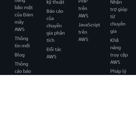
năng
PHP
kỹ thuật
Nhận
bảo mật
trên
trợ giúp
Báo cáo
của Đám
AWS
từ
của
mây
chuyên
JavaScript
chuyên
AWS
gia
trên
gia phân
Thông
AWS
tích
Khả
tin mới
năng
Đối tác
Blog
truy cập
AWS
AWS
Thông
cáo báo
Pháp lý
chí
English
Amazon là nhà tuyển dung mang lại cơ hội làm việc bình đẳng:
Dân tộc thiểu số/Nữ giới/Người khuyết tật/Cựu chiến
binh/Bản dạng giới/Xuhướng tình dục/Tuổi tác.