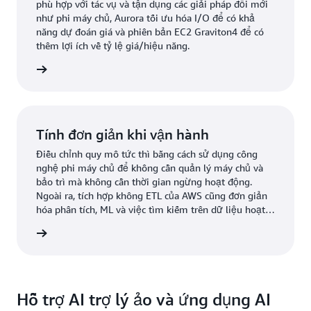
phù hợp với tác vụ và tận dụng các giải pháp đổi mới
như phi máy chủ, Aurora tối ưu hóa I/O để có khả
năng dự đoán giá và phiên bản EC2 Graviton4 để có
thêm lợi ích về tỷ lệ giá/hiệu năng.
ểu thêm
Tính đơn giản khi vận hành
Điều chỉnh quy mô tức thì bằng cách sử dụng công
nghệ phi máy chủ để không cần quản lý máy chủ và
bảo trì mà không cần thời gian ngừng hoạt động.
Ngoài ra, tích hợp không ETL của AWS cũng đơn giản
hóa phân tích, ML và việc tìm kiếm trên dữ liệu hoạt
động để giúp loại bỏ nhu cầu xây dựng hoặc quản lý
ểu thêm
quy trình dữ liệu.
Hỗ trợ AI trợ lý ảo và ứng dụng AI