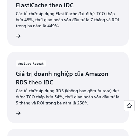
ElastiCache theo IDC
Các tổ chức áp dụng ElastiCache đạt được TCO thấp
hơn 48%, thời gian hoàn vốn đầu tư là 7 tháng và ROI
trong ba năm là 449%.
i xuống
Analyst Report
Giá trị doanh nghiệp của Amazon
RDS theo IDC
Các tổ chức áp dụng RDS (không bao gồm Aurora) đạt
được TCO thấp hơn 34%, thời gian hoàn vốn đầu tư là
5 tháng và ROI trong ba năm là 258%.
i xuống