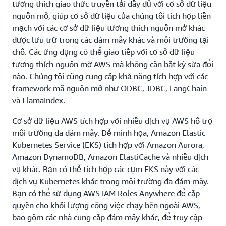
tương thích giao thức truyền tải đầy đủ với cơ sở dữ liệu
nguồn mở, giúp cơ sở dữ liệu của chúng tôi tích hợp liền
mạch với các cơ sở dữ liệu tương thích nguồn mở khác
được lưu trữ trong các đám mây khác và môi trường tại
chỗ. Các ứng dụng có thể giao tiếp với cơ sở dữ liệu
tương thích nguồn mở AWS mà không cần bất kỳ sửa đổi
nào. Chúng tôi cũng cung cấp khả năng tích hợp với các
framework mã nguồn mở như ODBC, JDBC, LangChain
và LlamaIndex.
Cơ sở dữ liệu AWS tích hợp với nhiều dịch vụ AWS hỗ trợ
môi trường đa đám mây. Để minh họa, Amazon Elastic
Kubernetes Service (EKS) tích hợp với Amazon Aurora,
Amazon DynamoDB, Amazon ElastiCache và nhiều dịch
vụ khác. Bạn có thể tích hợp các cụm EKS này với các
dịch vụ Kubernetes khác trong môi trường đa đám mây.
Bạn có thể sử dụng AWS IAM Roles Anywhere để cấp
quyền cho khối lượng công việc chạy bên ngoài AWS,
bao gồm các nhà cung cấp đám mây khác, để truy cập