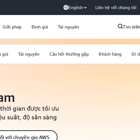
English
Liên hệ với chúng tôi
Giải pháp
Định giá
Tài nguyên
Tìm kiế
 giá
Tài nguyên
Câu hỏi thường gặp
Khách hàng
Di 
eam
thời gian được tối ưu
ệu suất, độ sẵn sàng
ối với chuyên gia AWS