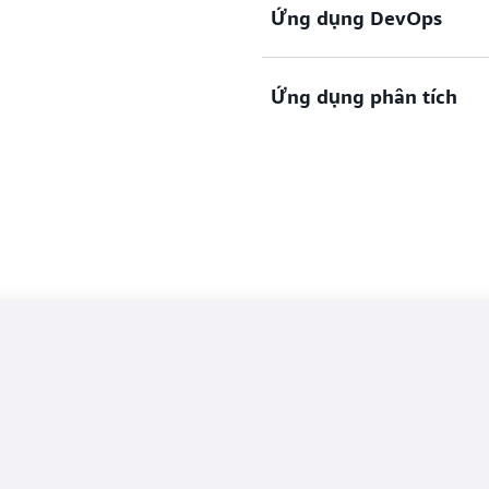
Nhanh chóng phân tích dữ l
Ứng dụng DevOps
ra bằng các chức năng phân
và xu hướng.
Thu thập và phân tích chỉ 
Ứng dụng phân tích
sử dụng, đồng thời phân tíc
hiệu năng và độ sẵn sàng.
Lưu trữ và xử lý dữ liệu lư
cho các ứng dụng của bạn, 
sung để phân tích và thu t