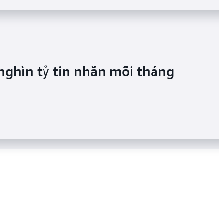
mestream để hỗ trợ giải pháp giám
nghìn tỷ tin nhắn mỗi tháng