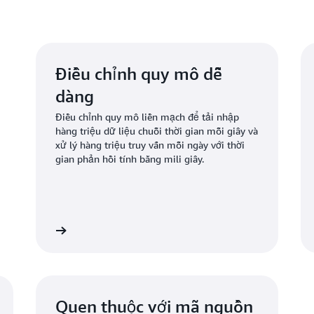
Điều chỉnh quy mô dễ
dàng
Điều chỉnh quy mô liền mạch để tải nhập
hàng triệu dữ liệu chuỗi thời gian mỗi giây và
xử lý hàng triệu truy vấn mỗi ngày với thời
gian phản hồi tính bằng mili giây.
 hiểu thêm
Tìm hiểu th
Quen thuộc với mã nguồn