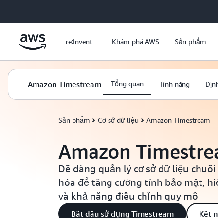
Chuyển đến nội dung chính
re:Invent
Khám phá AWS
Sản phẩm
Amazon Timestream
Tổng quan
Tính năng
Định
Sản phẩm
Cơ sở dữ liệu
Amazon Timestream
Amazon Timestr
Dễ dàng quản lý cơ sở dữ liệu chuỗi 
hóa để tăng cường tính bảo mật, hi
và khả năng điều chỉnh quy mô
Bắt đầu sử dụng Timestream
Kết n