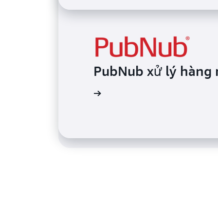
Trimble sử dụng Ti
PubNub xử lý hàng 
sát IoT của mình
Đọc chứng thực
Đọc chứng thực