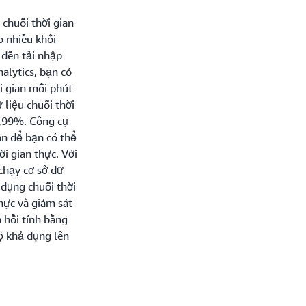
 chuỗi thời gian
o nhiều khối
p đến tải nhập
alytics, bạn có
i gian mỗi phút
 liệu chuỗi thời
9,99%. Công cụ
an để bạn có thể
i gian thực. Với
chạy cơ sở dữ
dụng chuỗi thời
hực và giám sát
n hồi tính bằng
ộ khả dụng lên