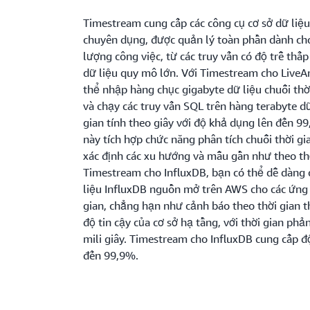
Timestream cung cấp các công cụ cơ sở dữ liệu
chuyên dụng, được quản lý toàn phần dành ch
lượng công việc, từ các truy vấn có độ trễ thấ
dữ liệu quy mô lớn. Với Timestream cho LiveAn
thể nhập hàng chục gigabyte dữ liệu chuỗi thờ
và chạy các truy vấn SQL trên hàng terabyte dữ
gian tính theo giây với độ khả dụng lên đến 9
này tích hợp chức năng phân tích chuỗi thời gi
xác định các xu hướng và mẫu gần như theo thờ
Timestream cho InfluxDB, bạn có thể dễ dàng 
liệu InfluxDB nguồn mở trên AWS cho các ứng 
gian, chẳng hạn như cảnh báo theo thời gian t
độ tin cậy của cơ sở hạ tầng, với thời gian phả
mili giây. Timestream cho InfluxDB cung cấp đ
đến 99,9%.