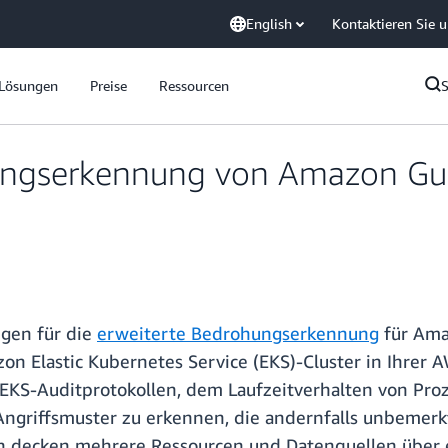
English
Kontaktieren Sie 
Lösungen
Preise
Ressourcen
ungserkennung von Amazon Guar
gen für die
erweiterte Bedrohungserkennung
für Ama
zon Elastic Kubernetes Service (EKS)-Cluster in Ihre
EKS-Auditprotokollen, dem Laufzeitverhalten von Pro
Angriffsmuster zu erkennen, die andernfalls unbemer
n decken mehrere Ressourcen und Datenquellen über e