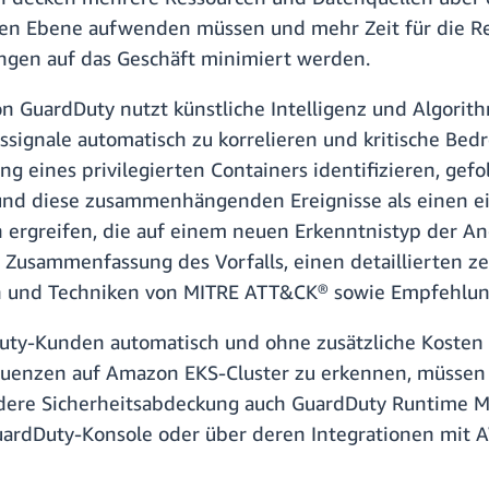
rsten Ebene aufwenden müssen und mehr Zeit für die R
gen auf das Geschäft minimiert werden.
 GuardDuty nutzt künstliche Intelligenz und Algorit
ssignale automatisch zu korrelieren und kritische Be
ng eines privilegierten Containers identifizieren, gef
, und diese zusammenhängenden Ereignisse als einen e
ergreifen, die auf einem neuen Erkenntnistyp der An
 Zusammenfassung des Vorfalls, einen detaillierten zei
n und Techniken von MITRE ATT&CK® sowie Empfehlun
dDuty-Kunden automatisch und ohne zusätzliche Kosten i
quenzen auf Amazon EKS-Cluster zu erkennen, müssen S
dere Sicherheitsabdeckung auch GuardDuty Runtime Mon
GuardDuty-Konsole oder über deren Integrationen mit