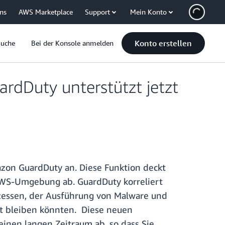
uns
AWS Marketplace
Support
Mein Konto
Konto erstellen
Suche
Bei der Konsole anmelden
dDuty unterstützt jetzt
zon GuardDuty an. Diese Funktion deckt
r AWS-Umgebung ab. GuardDuty korreliert
zessen, der Ausführung von Malware und
kt bleiben könnten. Diese neuen
inen langen Zeitraum ab, so dass Sie