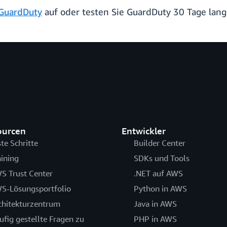
GuardDuty
auf oder testen Sie GuardDuty 30 Tage lan
ourcen
Entwickler
ste Schritte
Builder Center
aining
SDKs und Tools
S Trust Center
.NET auf AWS
S-Lösungsportfolio
Python in AWS
chitekturzentrum
Java in AWS
ufig gestellte Fragen zu
PHP in AWS