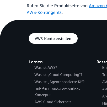
Rufen Sie die Produktseite von
Amazon 
AWS-Kontingents
.
AWS-Konto erstellen
Lernen
Ress
Was ist AWS?
Er
Was ist „Cloud Computing“?
Tr
Was ist „Agentenbasierte KI“?
AW
Hub für Cloud-Computing-
AW
Konzepte
Ar
AWS Cloud Sicherheit
Hä