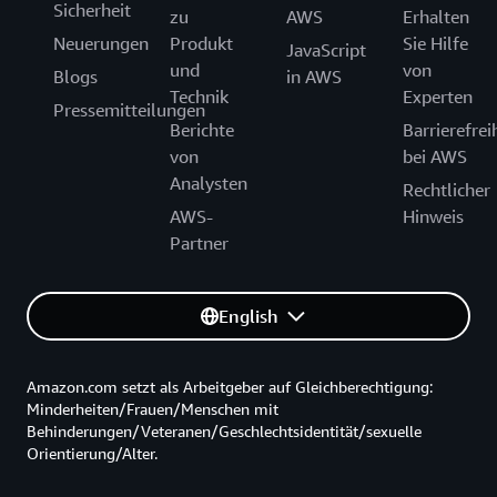
Sicherheit
zu
AWS
Erhalten
Neuerungen
Produkt
Sie Hilfe
JavaScript
und
von
Blogs
in AWS
Technik
Experten
Pressemitteilungen
Berichte
Barrierefrei
von
bei AWS
Analysten
Rechtlicher
AWS-
Hinweis
Partner
English
Amazon.com setzt als Arbeitgeber auf Gleichberechtigung:
Minderheiten/Frauen/Menschen mit
Behinderungen/Veteranen/Geschlechtsidentität/sexuelle
Orientierung/Alter.