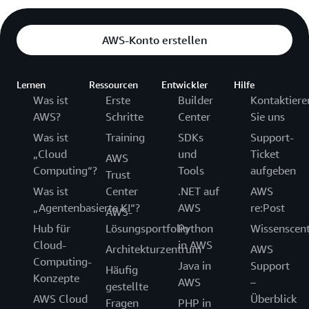
AWS-Konto erstellen
Lernen
Ressourcen
Entwickler
Hilfe
Was ist
Erste
Builder
Kontaktiere
AWS?
Schritte
Center
Sie uns
Was ist
Training
SDKs
Support-
„Cloud
und
Ticket
AWS
Computing“?
Tools
aufgeben
Trust
Was ist
Center
.NET auf
AWS
„Agentenbasierte KI“?
AWS
re:Post
AWS-
Hub für
Lösungsportfolio
Python
Wissenscen
Cloud-
in AWS
Architekturzentrum
AWS
Computing-
Java in
Support
Häufig
Konzepte
AWS
–
gestellte
AWS Cloud
Überblick
Fragen
PHP in