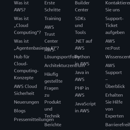
Was ist
Erste
Builder
Kontaktiere
AWS?
Schritte
Center
Sie uns
Was ist
Training
SDKs
Support-
„Cloud
und
Ticket
AWS
Computing“?
Tools
aufgeben
Trust
Was ist
Center
.NET auf
AWS
„Agentenbasierte KI“?
AWS
re:Post
AWS-
Hub für
Lösungsportfolio
Python
Wissenscen
Cloud-
in AWS
Architekturzentrum
AWS
Computing-
Java in
Support
Häufig
Konzepte
AWS
–
gestellte
AWS Cloud
Überblick
Fragen
PHP in
Sicherheit
zu
AWS
Erhalten
Neuerungen
Produkt
Sie Hilfe
JavaScript
und
von
Blogs
in AWS
Technik
Experten
Pressemitteilungen
Berichte
Barrierefrei