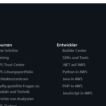
ourcen
Entwickler
ste Schritte
Builder Center
aining
SDKs und Tools
S Trust Center
.NET auf AWS
S-Lösungsportfolio
Python in AWS
chitekturzentrum
Java in AWS
ufig gestellte Fragen zu
PHP in AWS
odukt und Technik
JavaScript in AWS
richte von Analysten
S-Partner