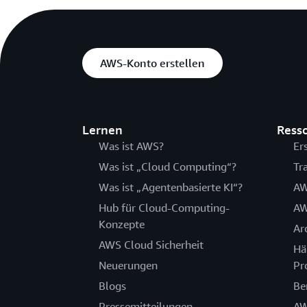
AWS-Konto erstellen
Lernen
Ress
Was ist AWS?
Er
Was ist „Cloud Computing“?
Tr
Was ist „Agentenbasierte KI“?
AW
Hub für Cloud-Computing-
AW
Konzepte
Ar
AWS Cloud Sicherheit
Hä
Neuerungen
Pr
Blogs
Be
Pressemitteilungen
AW