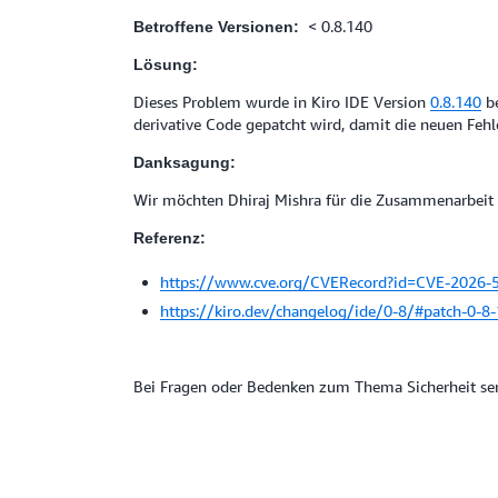
< 0.8.140
Betroffene Versionen:
Lösung:
Dieses Problem wurde in Kiro IDE Version
0.8.140
be
derivative Code gepatcht wird, damit die neuen Fehl
Danksagung:
Wir möchten Dhiraj Mishra für die Zusammenarbeit
Referenz:
https://www.cve.org/CVERecord?id=CVE-2026-
https://kiro.dev/changelog/ide/0-8/#patch-0-8
Bei Fragen oder Bedenken zum Thema Sicherheit sen