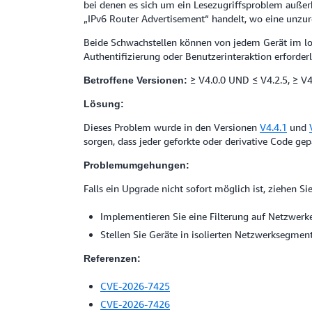
bei denen es sich um ein Lesezugriffsproblem außerh
„IPv6 Router Advertisement“ handelt, wo eine unzu
Beide Schwachstellen können von jedem Gerät im lo
Authentifizierung oder Benutzerinteraktion erforderl
≥ V4.0.0 UND ≤ V4.2.5, ≥ V
Betroffene Versionen:
Lösung:
Dieses Problem wurde in den Versionen
V4.4.1
und
sorgen, dass jeder geforkte oder derivative Code gep
Problemumgehungen:
Falls ein Upgrade nicht sofort möglich ist, ziehen S
Implementieren Sie eine Filterung auf Netzwer
Stellen Sie Geräte in isolierten Netzwerksegme
Referenzen:
CVE-2026-7425
CVE-2026-7426