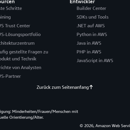
ourcen
Entwickler
ste Schritte
Builder Center
aining
SDKs und Tools
S Trust Center
.NET auf AWS
S-Lösungsportfolio
Python in AWS
chitekturzentrum
Java in AWS
ufig gestellte Fragen zu
PHP in AWS
odukt und Technik
JavaScript in AWS
richte von Analysten
S-Partner
Zurück zum Seitenanfang
htigung: Minderheiten/Frauen/Menschen mit
lle Orientierung/Alter.
© 2026, Amazon Web Service