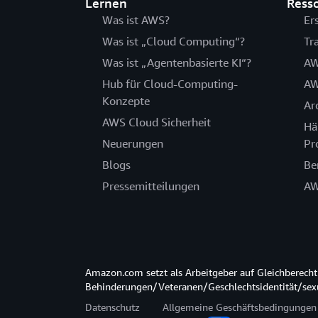
Lernen
Ress
Was ist AWS?
Er
Was ist „Cloud Computing“?
Tr
Was ist „Agentenbasierte KI“?
AW
Hub für Cloud-Computing-
AW
Konzepte
Ar
AWS Cloud Sicherheit
Hä
Neuerungen
Pr
Blogs
Be
Pressemitteilungen
AW
Amazon.com setzt als Arbeitgeber auf Gleichberec
Behinderungen/Veteranen/Geschlechtsidentität/sexue
Datenschutz
Allgemeine Geschäftsbedingungen