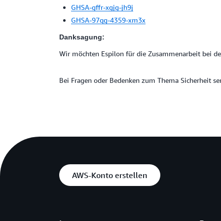
GHSA-gffr-xgjg-jh9j
GHSA-97qg-4359-xm3x
Danksagung:
Wir möchten Espilon für die Zusammenarbeit bei d
Bei Fragen oder Bedenken zum Thema Sicherheit sen
AWS-Konto erstellen