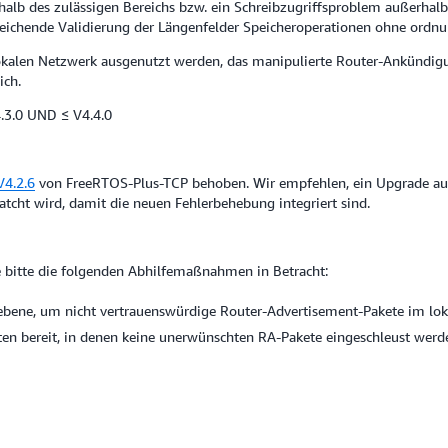
alb des zulässigen Bereichs bzw. ein Schreibzugriffsproblem außerhalb 
reichende Validierung der Längenfelder Speicheroperationen ohne ord
kalen Netzwerk ausgenutzt werden, das manipulierte Router-Ankündigun
ich.
4.3.0 UND ≤ V4.4.0
V4.2.6
von FreeRTOS-Plus-TCP behoben. Wir empfehlen, ein Upgrade au
atcht wird, damit die neuen Fehlerbehebung integriert sind.
ie bitte die folgenden Abhilfemaßnahmen in Betracht:
kebene, um nicht vertrauenswürdige Router-Advertisement-Pakete im lo
nten bereit, in denen keine unerwünschten RA-Pakete eingeschleust wer