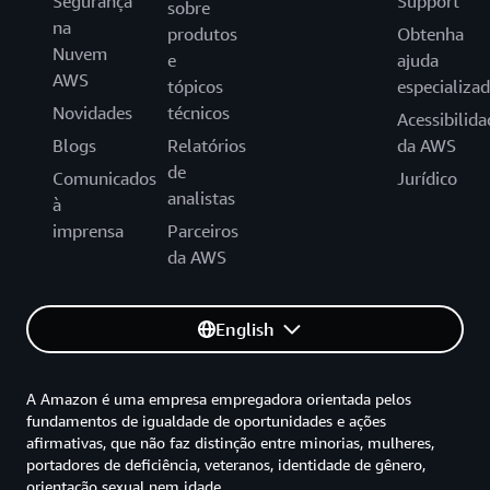
Segurança
Support
sobre
na
produtos
Obtenha
Nuvem
e
ajuda
AWS
tópicos
especializa
Novidades
técnicos
Acessibilida
Blogs
Relatórios
da AWS
de
Comunicados
Jurídico
analistas
à
imprensa
Parceiros
da AWS
English
A Amazon é uma empresa empregadora orientada pelos
fundamentos de igualdade de oportunidades e ações
afirmativas, que não faz distinção entre minorias, mulheres,
portadores de deficiência, veteranos, identidade de gênero,
orientação sexual nem idade.