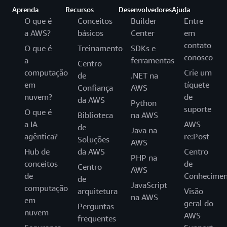
Aprenda
Recursos
Desenvolvedores
Ajuda
O que é
Conceitos
Builder
Entre
a AWS?
básicos
Center
em
contato
O que é
Treinamento
SDKs e
conosco
a
ferramentas
Centro
computação
Crie um
de
.NET na
em
tíquete
Confiança
AWS
nuvem?
de
da AWS
Python
suporte
O que é
Biblioteca
na AWS
a IA
AWS
de
Java na
agêntica?
re:Post
Soluções
AWS
Hub de
da AWS
Centro
PHP na
conceitos
de
Centro
AWS
de
Conhecimen
de
JavaScript
computação
arquitetura
Visão
na AWS
em
geral do
Perguntas
nuvem
AWS
frequentes