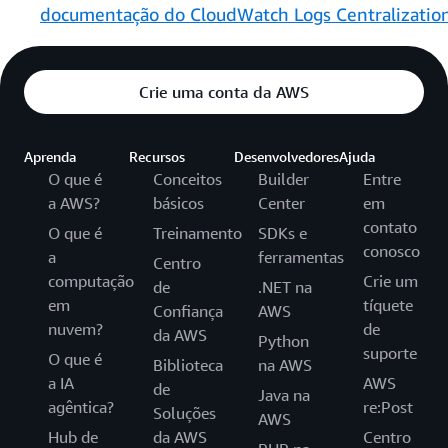
documentação do CloudWatch Logs Centralizatio
Crie uma conta da AWS
Aprenda
Recursos
Desenvolvedores
Ajuda
O que é
Conceitos
Builder
Entre
a AWS?
básicos
Center
em
contato
O que é
Treinamento
SDKs e
conosco
a
ferramentas
Centro
computação
Crie um
de
.NET na
em
tíquete
Confiança
AWS
nuvem?
de
da AWS
Python
suporte
O que é
Biblioteca
na AWS
a IA
AWS
de
Java na
agêntica?
re:Post
Soluções
AWS
Hub de
da AWS
Centro