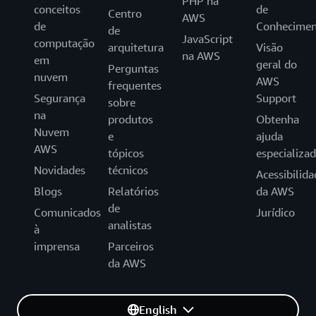
PHP na
conceitos
de
Centro
AWS
de
Conhecimen
de
JavaScript
computação
arquitetura
Visão
na AWS
em
geral do
Perguntas
nuvem
AWS
frequentes
Segurança
Support
sobre
na
produtos
Obtenha
Nuvem
e
ajuda
AWS
tópicos
especializa
Novidades
técnicos
Acessibilida
Blogs
Relatórios
da AWS
de
Comunicados
Jurídico
analistas
à
imprensa
Parceiros
da AWS
English