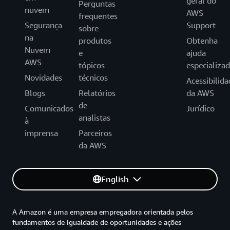
geral do
Perguntas
nuvem
AWS
frequentes
Segurança
Support
sobre
na
produtos
Obtenha
Nuvem
e
ajuda
AWS
tópicos
especializa
Novidades
técnicos
Acessibilida
Blogs
Relatórios
da AWS
de
Comunicados
Jurídico
analistas
à
imprensa
Parceiros
da AWS
English
A Amazon é uma empresa empregadora orientada pelos
fundamentos de igualdade de oportunidades e ações