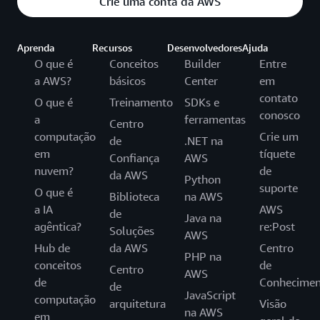
Crie uma conta da AWS
Aprenda
Recursos
Desenvolvedores
Ajuda
O que é
Conceitos
Builder
Entre
a AWS?
básicos
Center
em
contato
O que é
Treinamento
SDKs e
conosco
a
ferramentas
Centro
computação
Crie um
de
.NET na
em
tíquete
Confiança
AWS
nuvem?
de
da AWS
Python
suporte
O que é
Biblioteca
na AWS
a IA
AWS
de
Java na
agêntica?
re:Post
Soluções
AWS
Hub de
da AWS
Centro
PHP na
conceitos
de
Centro
AWS
de
Conhecimen
de
JavaScript
computação
arquitetura
Visão
na AWS
em