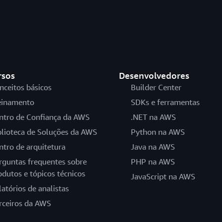
rsos
Desenvolvedores
nceitos básicos
Builder Center
einamento
SDKs e ferramentas
ntro de Confiança da AWS
.NET na AWS
blioteca de Soluções da AWS
Python na AWS
ntro de arquitetura
Java na AWS
rguntas frequentes sobre
PHP na AWS
odutos e tópicos técnicos
JavaScript na AWS
latórios de analistas
rceiros da AWS