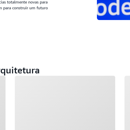
cias totalmente novas para
am para construir um futuro
rquitetura
Carregando
Ca