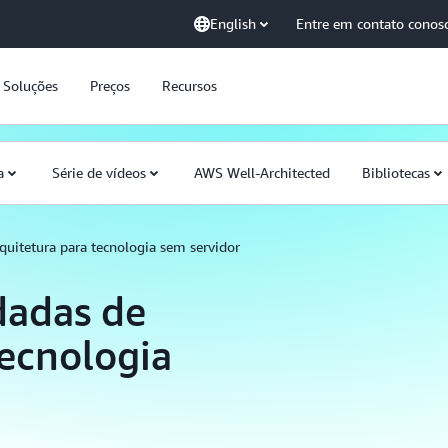
English
Entre em contato conos
Soluções
Preços
Recursos
a
Série de vídeos
AWS Well-Architected
Bibliotecas
quitetura para tecnologia sem servidor
dadas de
tecnologia