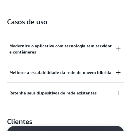
Casos de uso
Modernize o aplicativo com tecnologia sem servidor
e contêineres
Escale aplicativos modernos para atender à
Melhore a escalabilidade da rede de nuvem híbrida
demanda sem configurações complexas ou
gateways de API
Balanceamento de carga na AWS e em recursos on-
Retenha seus dispositivos de rede existentes
premises usando um único balanceador de carga
Saiba mais
Implante dispositivos de rede do seu fornecedor
Saiba mais
Clientes
preferido, aproveitando a escala e a flexibilidade da
nuvem