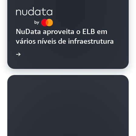
NuData aproveita o ELB em
vários níveis de infraestrutura
ba mais