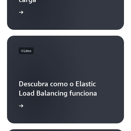
aprender
Vídeo
Descubra como o Elastic
Load Balancing funciona
 ao vídeo