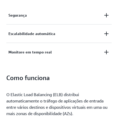
Segurança
Proteja seus aplicativos com terminação SSL/TLS,
Escalabilidade automática
gerenciamento integrado de certificados e
autenticação de certificados de clientes.
Entregue aplicações com alta disponibilidade e
Monitore em tempo real
ajuste de escala automático.
Monitore a integridade e a performance das suas
Como funciona
aplicações em tempo real, descubra gargalos e
mantenha a conformidade com o SLA.
O Elastic Load Balancing (ELB) distribui
automaticamente o tráfego de aplicações de entrada
entre vários destinos e dispositivos virtuais em uma ou
mais zonas de disponibilidade (AZs).