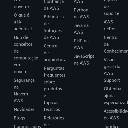
Confiança
AWS
nuvem?
de
da AWS
Python
suporte
O que é
Biblioteca
na AWS
a IA
AWS
de
Java na
agêntica?
re:Post
Soluções
AWS
Hub de
da AWS
Centro
PHP na
conceitos
de
Centro
AWS
de
Conhecimen
de
JavaScript
computação
arquitetura
Visão
na AWS
em
geral do
Perguntas
nuvem
AWS
frequentes
Segurança
Support
sobre
na
produtos
Obtenha
Nuvem
e
ajuda
AWS
tópicos
especializa
Novidades
técnicos
Acessibilida
Blogs
Relatórios
da AWS
de
Comunicados
Jurídico