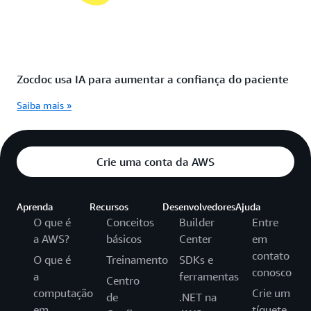
Zocdoc usa IA para aumentar a confiança do paciente
Saiba mais »
Crie uma conta da AWS
Aprenda
Recursos
Desenvolvedores
Ajuda
O que é
Conceitos
Builder
Entre
a AWS?
básicos
Center
em
contato
O que é
Treinamento
SDKs e
conosco
a
ferramentas
Centro
computação
Crie um
de
.NET na
em
tíquete