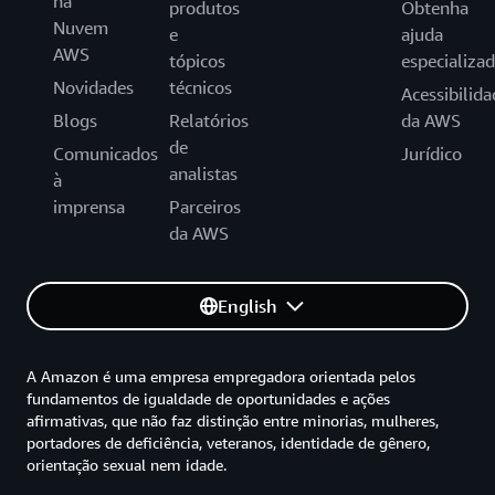
na
produtos
Obtenha
Nuvem
e
ajuda
AWS
tópicos
especializa
Novidades
técnicos
Acessibilida
Blogs
Relatórios
da AWS
de
Comunicados
Jurídico
analistas
à
imprensa
Parceiros
da AWS
English
A Amazon é uma empresa empregadora orientada pelos
fundamentos de igualdade de oportunidades e ações
afirmativas, que não faz distinção entre minorias, mulheres,
portadores de deficiência, veteranos, identidade de gênero,
orientação sexual nem idade.