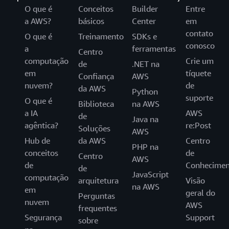
O que é
Conceitos
Builder
Entre
a AWS?
básicos
Center
em
contato
O que é
Treinamento
SDKs e
conosco
a
ferramentas
Centro
computação
Crie um
de
.NET na
em
tíquete
Confiança
AWS
nuvem?
de
da AWS
Python
suporte
O que é
Biblioteca
na AWS
a IA
AWS
de
Java na
agêntica?
re:Post
Soluções
AWS
Hub de
da AWS
Centro
PHP na
conceitos
de
Centro
AWS
de
Conhecimen
de
JavaScript
computação
arquitetura
Visão
na AWS
em
geral do
Perguntas
nuvem
AWS
frequentes
Segurança
Support
sobre