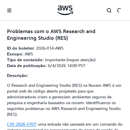
Pular para o conteúdo principal
Problemas com o AWS Research and
Engineering Studio (RES)
2026-014-AWS
ID do boletim:
AWS
Escopo:
Importante (requer atenção)
Tipo de conteúdo:
6/4/2026 14:00 PST
Data de publicação:
Descrição:
O Research and Engineering Studio (RES) na Nuvem AWS é um
portal web de código aberto projetado para que
administradores criem e gerenciem ambientes seguros de
pesquisa e engenharia baseados na nuvem. Identificamos os
seguintes problemas no AWS Research and Engineering Studio
(RES).
CVE-2026-5707
: uma entrada não saneada em um comando do
sistema operacional no processamento do nome da sessão da