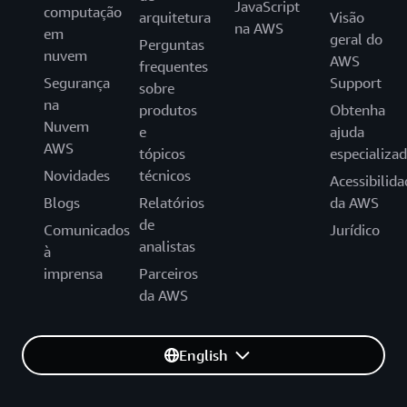
JavaScript
computação
arquitetura
Visão
na AWS
em
geral do
Perguntas
nuvem
AWS
frequentes
Segurança
Support
sobre
na
produtos
Obtenha
Nuvem
e
ajuda
AWS
tópicos
especializa
Novidades
técnicos
Acessibilida
Blogs
Relatórios
da AWS
de
Comunicados
Jurídico
analistas
à
imprensa
Parceiros
da AWS
English