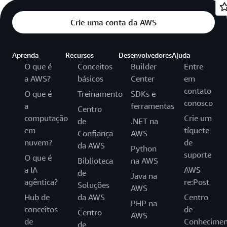
Crie uma conta da AWS
Aprenda
Recursos
Desenvolvedores
Ajuda
O que é
Conceitos
Builder
Entre
a AWS?
básicos
Center
em
contato
O que é
Treinamento
SDKs e
conosco
a
ferramentas
Centro
computação
Crie um
de
.NET na
em
tíquete
Confiança
AWS
nuvem?
de
da AWS
Python
suporte
O que é
Biblioteca
na AWS
a IA
AWS
de
Java na
agêntica?
re:Post
Soluções
AWS
Hub de
da AWS
Centro
PHP na
conceitos
de
Centro
AWS
de
Conhecimen
de