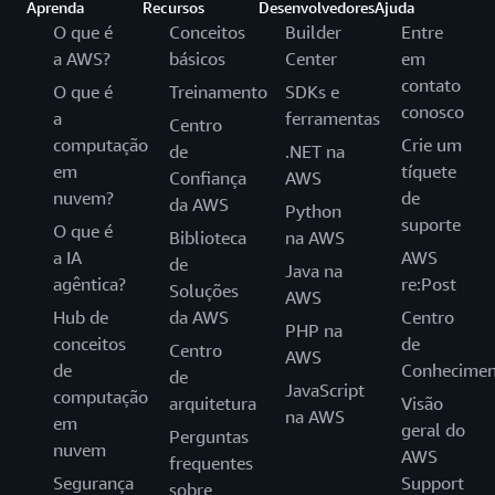
Aprenda
Recursos
Desenvolvedores
Ajuda
O que é
Conceitos
Builder
Entre
a AWS?
básicos
Center
em
contato
O que é
Treinamento
SDKs e
conosco
a
ferramentas
Centro
computação
Crie um
de
.NET na
em
tíquete
Confiança
AWS
nuvem?
de
da AWS
Python
suporte
O que é
Biblioteca
na AWS
a IA
AWS
de
Java na
agêntica?
re:Post
Soluções
AWS
Hub de
da AWS
Centro
PHP na
conceitos
de
Centro
AWS
de
Conhecimen
de
JavaScript
computação
arquitetura
Visão
na AWS
em
geral do
Perguntas
nuvem
AWS
frequentes
Segurança
Support
sobre