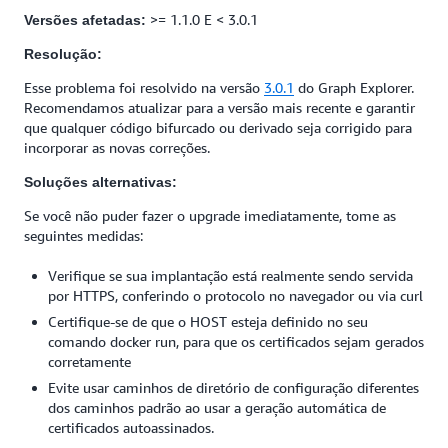
>= 1.1.0 E < 3.0.1
Versões afetadas:
Resolução:
Esse problema foi resolvido na versão
3.0.1
do Graph Explorer.
Recomendamos atualizar para a versão mais recente e garantir
que qualquer código bifurcado ou derivado seja corrigido para
incorporar as novas correções.
Soluções alternativas:
Se você não puder fazer o upgrade imediatamente, tome as
seguintes medidas:
Verifique se sua implantação está realmente sendo servida
por HTTPS, conferindo o protocolo no navegador ou via curl
Certifique-se de que o HOST esteja definido no seu
comando docker run, para que os certificados sejam gerados
corretamente
Evite usar caminhos de diretório de configuração diferentes
dos caminhos padrão ao usar a geração automática de
certificados autoassinados.