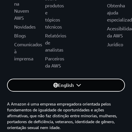
na
produtos
Obtenha
Nuvem
e
ajuda
AWS
tópicos
especializa
Novidades
técnicos
Acessibilida
Blogs
Relatórios
da AWS
de
Comunicados
Jurídico
analistas
à
imprensa
Parceiros
da AWS
English
A Amazon é uma empresa empregadora orientada pelos
fundamentos de igualdade de oportunidades e ações
afirmativas, que não faz distinção entre minorias, mulheres,
portadores de deficiência, veteranos, identidade de gênero,
orientação sexual nem idade.