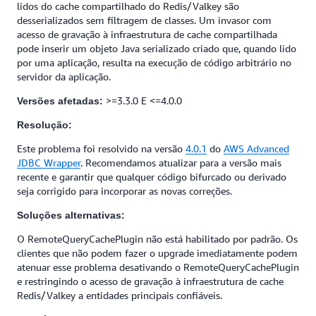
lidos do cache compartilhado do Redis/Valkey são
desserializados sem filtragem de classes. Um invasor com
acesso de gravação à infraestrutura de cache compartilhada
pode inserir um objeto Java serializado criado que, quando lido
por uma aplicação, resulta na execução de código arbitrário no
servidor da aplicação.
>=3.3.0 E <=4.0.0
Versões afetadas:
Resolução:
Este problema foi resolvido na versão
4.0.1
do
AWS Advanced
JDBC Wrapper
. Recomendamos atualizar para a versão mais
recente e garantir que qualquer código bifurcado ou derivado
seja corrigido para incorporar as novas correções.
Soluções alternativas:
O RemoteQueryCachePlugin não está habilitado por padrão. Os
clientes que não podem fazer o upgrade imediatamente podem
atenuar esse problema desativando o RemoteQueryCachePlugin
e restringindo o acesso de gravação à infraestrutura de cache
Redis/Valkey a entidades principais confiáveis.