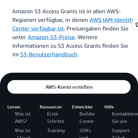
Amazon S3 Access Grants ist in allen AWS-
Regionen verfügbar, in denen
AWS IAM Identity
Center verfügbar ist
. Preisangaben finden Sie
unter
Amazon-S3-Preise
. Weitere
Informationen zu S3 Access Grants finden Sie
im
S3-Benutzerhandbuch
.
AWS-Konto erstellen
Lernen
Ressourcen
Entwickler
Hilfe
Was ist
Erste
Builder
Kontaktiere
AWS?
Schritte
Center
Sie uns
Was ist
Training
SDKs
Support-
„Cloud
und
Ticket