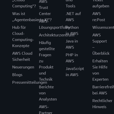
AWS
Computing“?
Tools
aufgeben
Trust
Was ist
Center
.NET auf
AWS
„Agentenbasierte KI“?
AWS
re:Post
AWS-
Hub für
Lösungsportfolio
Python
Wissenscen
Cloud-
in AWS
Architekturzentrum
AWS
Computing-
Java in
Support
Häufig
Konzepte
AWS
–
gestellte
AWS Cloud
Überblick
Fragen
PHP in
Sicherheit
zu
AWS
Erhalten
Neuerungen
Produkt
Sie Hilfe
JavaScript
und
von
Blogs
in AWS
Technik
Experten
Pressemitteilungen
Berichte
Barrierefrei
von
bei AWS
Analysten
Rechtlicher
AWS-
Hinweis
Partner