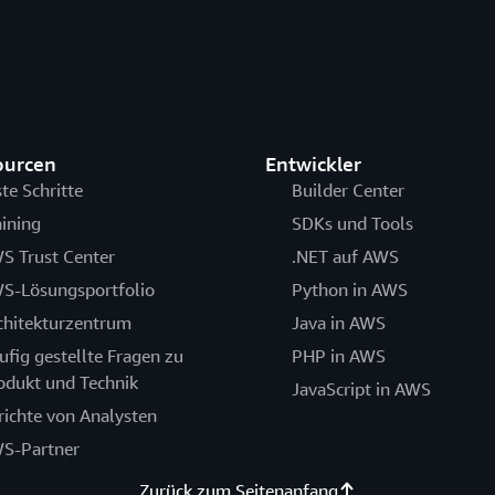
ourcen
Entwickler
ste Schritte
Builder Center
aining
SDKs und Tools
S Trust Center
.NET auf AWS
S-Lösungsportfolio
Python in AWS
chitekturzentrum
Java in AWS
ufig gestellte Fragen zu
PHP in AWS
odukt und Technik
JavaScript in AWS
richte von Analysten
S-Partner
Zurück zum Seitenanfang