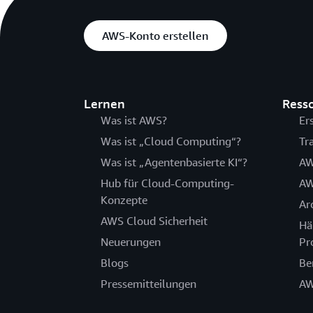
AWS-Konto erstellen
Lernen
Ress
Was ist AWS?
Er
Was ist „Cloud Computing“?
Tr
Was ist „Agentenbasierte KI“?
AW
Hub für Cloud-Computing-
AW
Konzepte
Ar
AWS Cloud Sicherheit
Hä
Neuerungen
Pr
Blogs
Be
Pressemitteilungen
AW