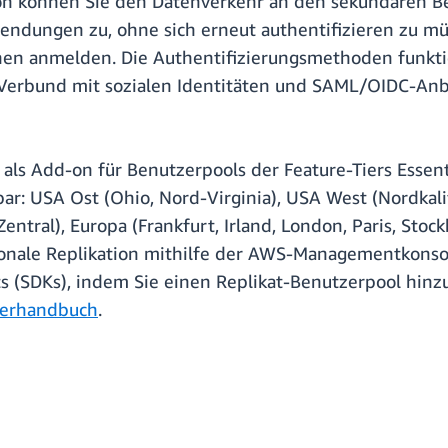
gion können Sie den Datenverkehr an den sekundären 
endungen zu, ohne sich erneut authentifizieren zu mü
en anmelden. Die Authentifizierungsmethoden funktio
Verbund mit sozialen Identitäten und SAML/OIDC-Anb
 als Add-on für Benutzerpools der Feature-Tiers Essenti
: USA Ost (Ohio, Nord-Virginia), USA West (Nordkalif
Zentral), Europa (Frankfurt, Irland, London, Paris, Sto
ionale Replikation mithilfe der AWS-Managementkonsol
 (SDKs), indem Sie einen Replikat-Benutzerpool hinzu
lerhandbuch
.