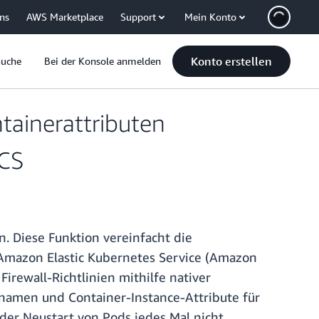
uns
AWS Marketplace
Support
Mein Konto
Konto erstellen
Suche
Bei der Konsole anmelden
tainerattributen
ECS
. Diese Funktion vereinfacht die
 Amazon Elastic Kubernetes Service (Amazon
irewall-Richtlinien mithilfe nativer
namen und Container-Instance-Attribute für
der Neustart von Pods jedes Mal nicht