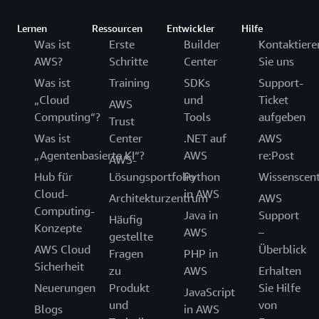
Lernen
Ressourcen
Entwickler
Hilfe
Was ist
Erste
Builder
Kontaktiere
AWS?
Schritte
Center
Sie uns
Was ist
Training
SDKs
Support-
„Cloud
und
Ticket
AWS
Computing“?
Tools
aufgeben
Trust
Was ist
Center
.NET auf
AWS
„Agentenbasierte KI“?
AWS
re:Post
AWS-
Hub für
Lösungsportfolio
Python
Wissenscen
Cloud-
in AWS
Architekturzentrum
AWS
Computing-
Java in
Support
Häufig
Konzepte
AWS
–
gestellte
AWS Cloud
Überblick
Fragen
PHP in
Sicherheit
zu
AWS
Erhalten
Neuerungen
Produkt
Sie Hilfe
JavaScript
und
von
Blogs
in AWS