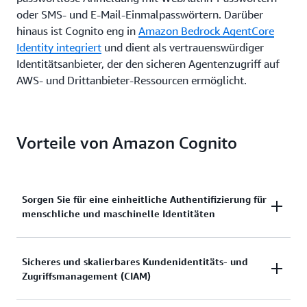
oder SMS- und E-Mail-Einmalpasswörtern. Darüber
hinaus ist Cognito eng in
Amazon Bedrock AgentCore
Identity integriert
und dient als vertrauenswürdiger
Identitätsanbieter, der den sicheren Agentenzugriff auf
AWS- und Drittanbieter-Ressourcen ermöglicht.
Vorteile von Amazon Cognito
Sorgen Sie für eine einheitliche Authentifizierung für
menschliche und maschinelle Identitäten
Beseitigt Identitätsfragmentierung, da Entwickler
Sicheres und skalierbares Kundenidentitäts- und
Zugriffsmanagement (CIAM)
die Benutzer- und Maschinenauthentifizierung über
einen AWS-nativen Service verwalten können.