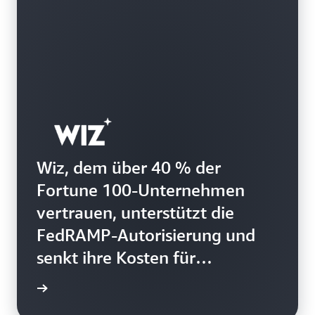
zu-Maschine-Aufrufe in Ihrer AWS-Umgebung.
Erfahren Sie mehr über M2M-Identitätsmanagement
Wiz, dem über 40 % der
Fortune 100-Unternehmen
vertrauen, unterstützt die
FedRAMP-Autorisierung und
senkt ihre Kosten für
Identitäts- und
ie lesen
Zugriffsmanagement durch die