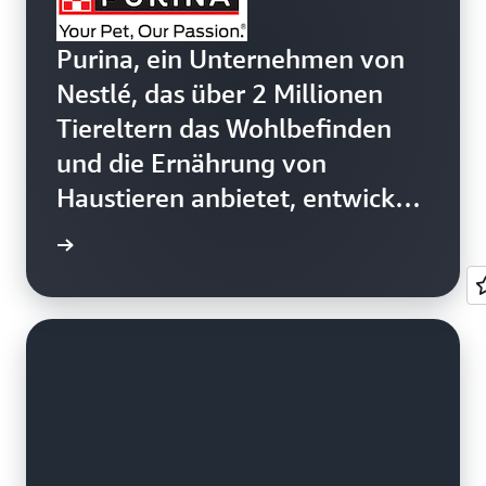
Purina, ein Unternehmen von
Nestlé, das über 2 Millionen
Tiereltern das Wohlbefinden
und die Ernährung von
Haustieren anbietet, entwickelt
eine strategische IAM-Lösung
ie lesen
für Verbraucher für eine
optimierte Benutzererfahrung
und erzielt mithilfe von
Amazon Cognito
Kosteneinsparungen von 80 %.