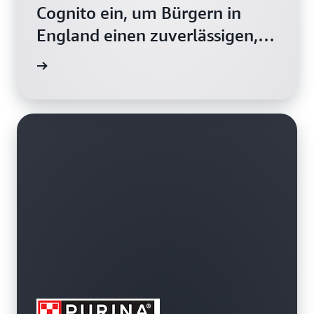
Cognito ein, um Bürgern in
England einen zuverlässigen,
kostengünstigen und
g lesen
skalierbaren Zugang zur
Gesundheitsversorgung zu
bieten.