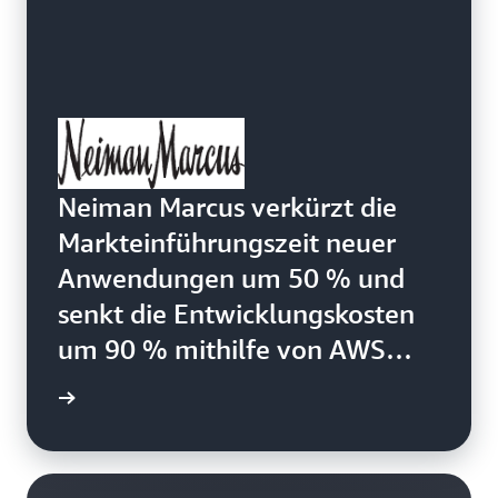
Neiman Marcus verkürzt die
Markteinführungszeit neuer
Anwendungen um 50 % und
senkt die Entwicklungskosten
um 90 % mithilfe von AWS
Amplify, AWS Lambda und
el lesen
Amazon Cognito.