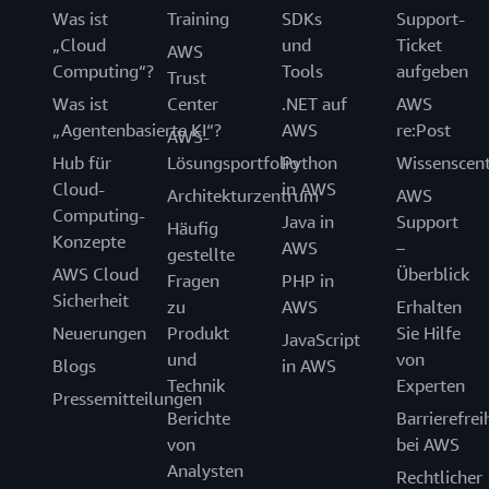
Was ist
Training
SDKs
Support-
„Cloud
und
Ticket
AWS
Computing“?
Tools
aufgeben
Trust
Was ist
Center
.NET auf
AWS
„Agentenbasierte KI“?
AWS
re:Post
AWS-
Hub für
Lösungsportfolio
Python
Wissenscen
Cloud-
in AWS
Architekturzentrum
AWS
Computing-
Java in
Support
Häufig
Konzepte
AWS
–
gestellte
AWS Cloud
Überblick
Fragen
PHP in
Sicherheit
zu
AWS
Erhalten
Neuerungen
Produkt
Sie Hilfe
JavaScript
und
von
Blogs
in AWS
Technik
Experten
Pressemitteilungen
Berichte
Barrierefrei
von
bei AWS
Analysten
Rechtlicher