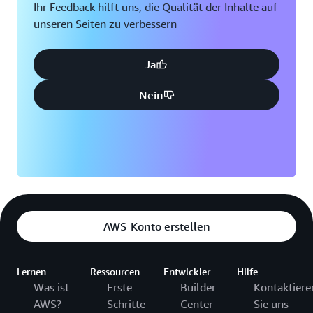
Mehrmandantenarchitektur ermöglicht eine
Ihr Feedback hilft uns, die Qualität der Inhalte auf
wächst.
ausgeklügelte Datenisolierung zwischen mehreren
unseren Seiten zu verbessern
Endbenutzern.
Ja
Nein
AWS-Konto erstellen
Lernen
Ressourcen
Entwickler
Hilfe
Was ist
Erste
Builder
Kontaktiere
AWS?
Schritte
Center
Sie uns