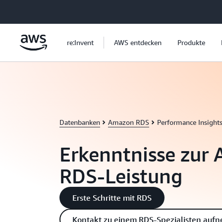
Überspringen zum Hauptinhalt
re:Invent
AWS entdecken
Produkte
Datenbanken
Amazon RDS
Performance Insight
Erkenntnisse zur
RDS-Leistung
Erste Schritte mit RDS
Kontakt zu einem RDS-Spezialisten auf