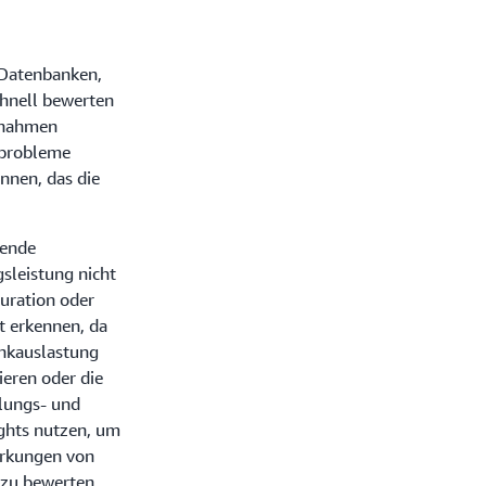
 Datenbanken,
chnell bewerten
ßnahmen
sprobleme
nnen, das die
nende
sleistung nicht
guration oder
t erkennen, da
ankauslastung
eren oder die
lungs- und
ghts nutzen, um
irkungen von
zu bewerten,