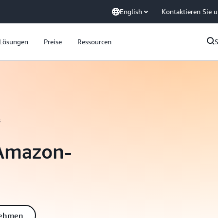
English
Kontaktieren Sie 
Lösungen
Preise
Ressourcen
s
 Amazon-
nehmen