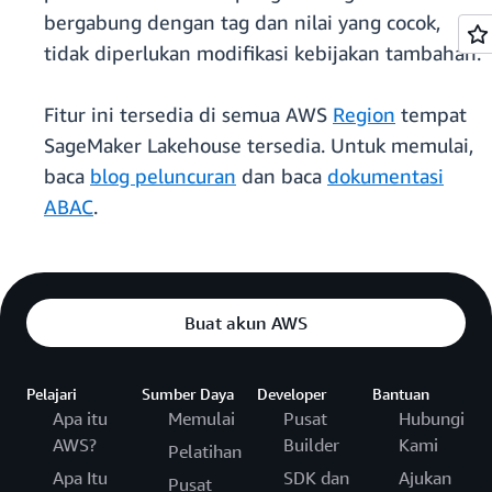
bergabung dengan tag dan nilai yang cocok,
tidak diperlukan modifikasi kebijakan tambahan.
Fitur ini tersedia di semua AWS
Region
tempat
SageMaker Lakehouse tersedia. Untuk memulai,
baca
blog peluncuran
dan baca
dokumentasi
ABAC
.
Buat akun AWS
Pelajari
Sumber Daya
Developer
Bantuan
Apa itu
Memulai
Pusat
Hubungi
AWS?
Builder
Kami
Pelatihan
Apa Itu
SDK dan
Ajukan
Pusat