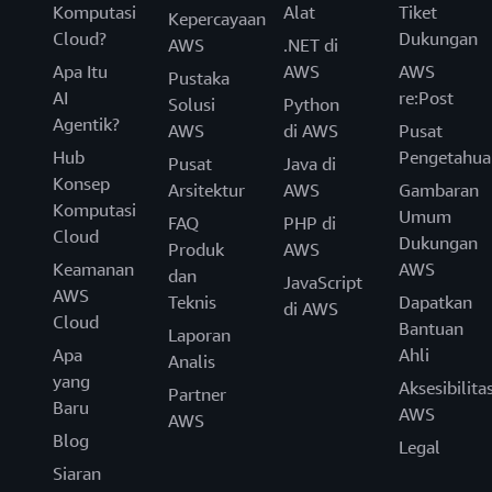
Komputasi
Alat
Tiket
Kepercayaan
Cloud?
Dukungan
AWS
.NET di
Apa Itu
AWS
AWS
Pustaka
AI
re:Post
Solusi
Python
Agentik?
AWS
di AWS
Pusat
Hub
Pengetahua
Pusat
Java di
Konsep
Arsitektur
AWS
Gambaran
Komputasi
Umum
FAQ
PHP di
Cloud
Dukungan
Produk
AWS
Keamanan
AWS
dan
JavaScript
AWS
Teknis
Dapatkan
di AWS
Cloud
Bantuan
Laporan
Apa
Ahli
Analis
yang
Aksesibilita
Partner
Baru
AWS
AWS
Blog
Legal
Siaran