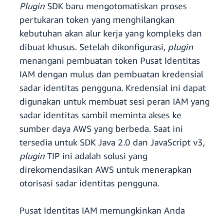
Plugin
SDK baru mengotomatiskan proses
pertukaran token yang menghilangkan
kebutuhan akan alur kerja yang kompleks dan
dibuat khusus. Setelah dikonfigurasi,
plugin
menangani pembuatan token Pusat Identitas
IAM dengan mulus dan pembuatan kredensial
sadar identitas pengguna. Kredensial ini dapat
digunakan untuk membuat sesi peran IAM yang
sadar identitas sambil meminta akses ke
sumber daya AWS yang berbeda. Saat ini
tersedia untuk SDK Java 2.0 dan JavaScript v3,
plugin
TIP ini adalah solusi yang
direkomendasikan AWS untuk menerapkan
otorisasi sadar identitas pengguna.
Pusat Identitas IAM memungkinkan Anda