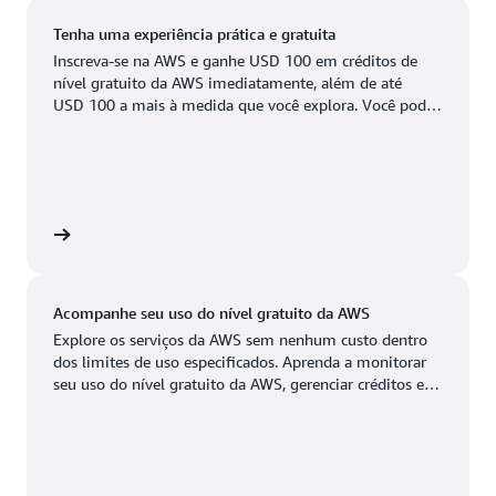
Leste dos EUA (Ohio)
Boston, Massachusetts
Newark, Nova Jersey
Tenha uma experiência prática e gratuita
Oeste dos EUA (Oregon)
Inscreva-se na AWS e ganhe USD 100 em créditos de
Chicago, Illinois
Palo Alto, Califórnia
nível gratuito da AWS imediatamente, além de até
Available
Em breve
USD 100 a mais à medida que você explora. Você pode
Columbus, Ohio
Phoenix, Arizona
testar os serviços da AWS por até 6 meses sem nenhum
custo. Você só pagará quando estiver pronto para
Dallas/Fort Worth,
Filadélfia, Pensilvânia
crescer.
Texas
Portland, Oregon
Denver, Colorado
ratuita
Querétaro, México
Hayward, Califórnia
Salt Lake City, Utah
Acompanhe seu uso do nível gratuito da AWS
Houston, Texas
San José, Califórnia
Explore os serviços da AWS sem nenhum custo dentro
dos limites de uso especificados. Aprenda a monitorar
Jacksonville, Flórida
Seattle, Washington
seu uso do nível gratuito da AWS, gerenciar créditos e
configurar alertas de custo neste tutorial de 10 minutos.
Kansas City, Missouri
South Bend, Indiana
Los Angeles, Califórnia
St. Louis, Missouri