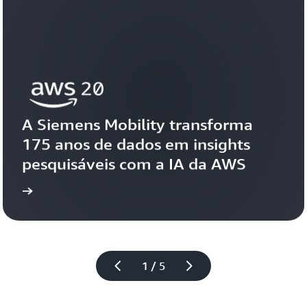
A Siemens Mobility transforma 
175 anos de dados em insights 
pesquisáveis com a IA da AWS
tória
Veja a his
1 / 5