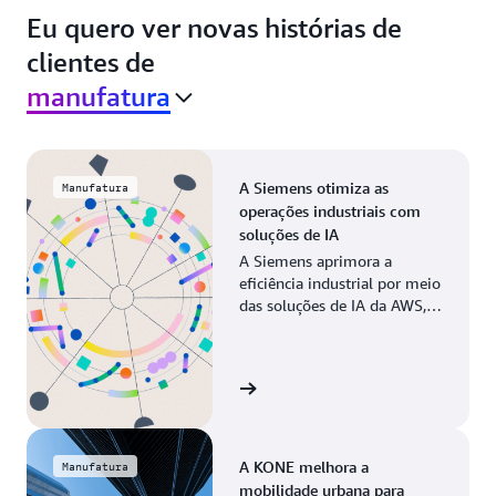
Eu quero ver novas histórias de
clientes de
manufatura
A Siemens otimiza as
Manufatura
operações industriais com
soluções de IA
A Siemens aprimora a
eficiência industrial por meio
das soluções de IA da AWS,
modernizando os processos
de fabricação em todas as
operações globais.
Veja a história
A KONE melhora a
Manufatura
mobilidade urbana para