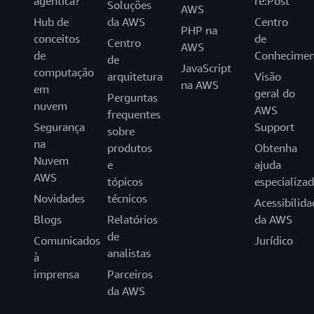
agêntica?
re:Post
Soluções
AWS
Hub de
da AWS
Centro
PHP na
conceitos
de
Centro
AWS
de
Conhecimen
de
JavaScript
computação
arquitetura
Visão
na AWS
em
geral do
Perguntas
nuvem
AWS
frequentes
Segurança
Support
sobre
na
produtos
Obtenha
Nuvem
e
ajuda
AWS
tópicos
especializa
Novidades
técnicos
Acessibilida
Blogs
Relatórios
da AWS
de
Comunicados
Jurídico
analistas
à
imprensa
Parceiros
da AWS