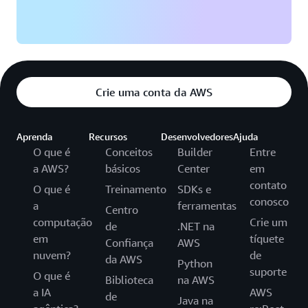
Crie uma conta da AWS
Aprenda
Recursos
Desenvolvedores
Ajuda
O que é
Conceitos
Builder
Entre
a AWS?
básicos
Center
em
contato
O que é
Treinamento
SDKs e
conosco
a
ferramentas
Centro
computação
Crie um
de
.NET na
em
tíquete
Confiança
AWS
nuvem?
de
da AWS
Python
suporte
O que é
Biblioteca
na AWS
a IA
AWS
de
Java na