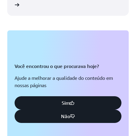
Miami, Flórida
tutorial
Baía de Tampa, Flórida
Minneapolis, Minnesota
Toronto, Ontário
Montreal, Quebec
Washington D.C.
Você encontrou o que procurava hoje?
Ajude a melhorar a qualidade do conteúdo em
nossas páginas
Sim
Não