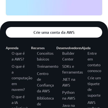
Crie uma conta da AWS
Aprenda
Recursos
Desenvolvedores
Ajuda
O que é
Conceitos
Builder
Entre
a AWS?
básicos
Center
em
contato
O que é
Treinamento
SDKs e
conosco
a
ferramentas
Centro
computação
Crie um
de
.NET na
em
tíquete
Confiança
AWS
nuvem?
de
da AWS
Python
suporte
O que é
Biblioteca
na AWS
a IA
AWS
de
Java na