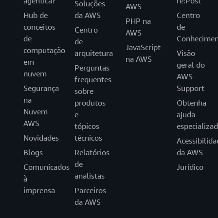
agêntica?
re:Post
Soluções
AWS
Hub de
da AWS
Centro
PHP na
conceitos
de
Centro
AWS
de
Conhecimen
de
JavaScript
computação
arquitetura
Visão
na AWS
em
geral do
Perguntas
nuvem
AWS
frequentes
Segurança
Support
sobre
na
produtos
Obtenha
Nuvem
e
ajuda
AWS
tópicos
especializa
Novidades
técnicos
Acessibilida
Blogs
Relatórios
da AWS
de
Comunicados
Jurídico
analistas
à
imprensa
Parceiros
da AWS