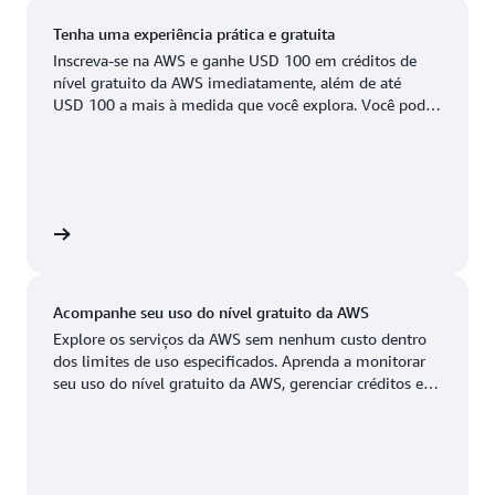
Leste dos EUA (Ohio)
Boston, Massachusetts
Newark, Nova Jersey
Tenha uma experiência prática e gratuita
Oeste dos EUA (Oregon)
Inscreva-se na AWS e ganhe USD 100 em créditos de
Chicago, Illinois
Palo Alto, Califórnia
nível gratuito da AWS imediatamente, além de até
Available
Em breve
USD 100 a mais à medida que você explora. Você pode
Columbus, Ohio
Phoenix, Arizona
testar os serviços da AWS por até 6 meses sem nenhum
custo. Você só pagará quando estiver pronto para
Dallas/Fort Worth,
Filadélfia, Pensilvânia
crescer.
Texas
Portland, Oregon
Denver, Colorado
ratuita
Querétaro, México
Hayward, Califórnia
Salt Lake City, Utah
Acompanhe seu uso do nível gratuito da AWS
Houston, Texas
San José, Califórnia
Explore os serviços da AWS sem nenhum custo dentro
dos limites de uso especificados. Aprenda a monitorar
Jacksonville, Flórida
Seattle, Washington
seu uso do nível gratuito da AWS, gerenciar créditos e
configurar alertas de custo neste tutorial de 10 minutos.
Kansas City, Missouri
South Bend, Indiana
Los Angeles, Califórnia
St. Louis, Missouri