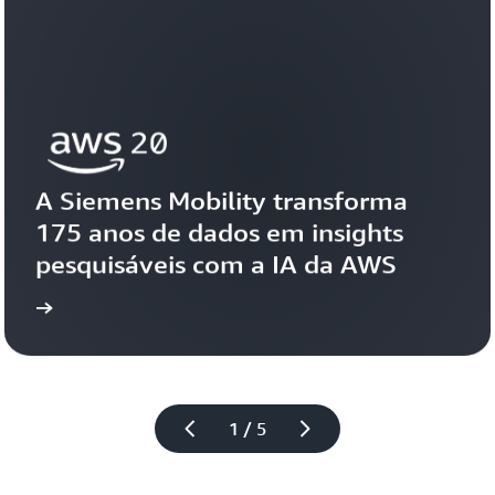
A Siemens Mobility transforma 
175 anos de dados em insights 
pesquisáveis com a IA da AWS
tória
Veja a his
1 / 5