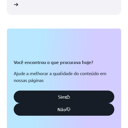
Miami, Flórida
tutorial
Baía de Tampa, Flórida
Minneapolis, Minnesota
Toronto, Ontário
Montreal, Quebec
Washington D.C.
Você encontrou o que procurava hoje?
Ajude a melhorar a qualidade do conteúdo em
nossas páginas
Sim
Não