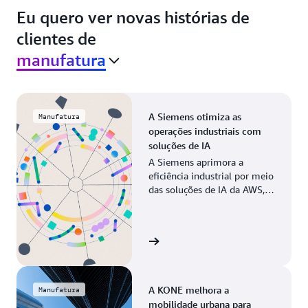
Eu quero ver novas histórias de
clientes de
manufatura
A Siemens otimiza as
Manufatura
operações industriais com
soluções de IA
A Siemens aprimora a
eficiência industrial por meio
das soluções de IA da AWS,
modernizando os processos
de fabricação em todas as
operações globais.
Veja a história
A KONE melhora a
Manufatura
mobilidade urbana para