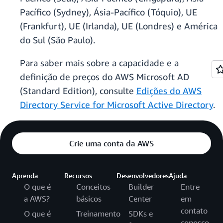
Pacífico (Sydney), Ásia-Pacífico (Tóquio), UE
(Frankfurt), UE (Irlanda), UE (Londres) e América
do Sul (São Paulo).
Para saber mais sobre a capacidade e a
definição de preços do AWS Microsoft AD
(Standard Edition), consulte
Edições do AWS
Directory Service for Microsoft Active Directory
.
Crie uma conta da AWS
Aprenda
Recursos
Desenvolvedores
Ajuda
O que é
Conceitos
Builder
Entre
a AWS?
básicos
Center
em
contato
O que é
Treinamento
SDKs e
conosco