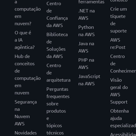
a
ferramentas
Centro
computação
Crie um
de
.NET na
em
tíquete
Confiança
AWS
nuvem?
de
da AWS
Python
suporte
O que é
Biblioteca
na AWS
a IA
AWS
de
Java na
agêntica?
re:Post
Soluções
AWS
Hub de
da AWS
Centro
PHP na
conceitos
de
Centro
AWS
de
Conhecimen
de
JavaScript
computação
arquitetura
Visão
na AWS
em
geral do
Perguntas
nuvem
AWS
frequentes
Segurança
Support
sobre
na
produtos
Obtenha
Nuvem
e
ajuda
AWS
tópicos
especializa
Novidades
técnicos
Acessibilida