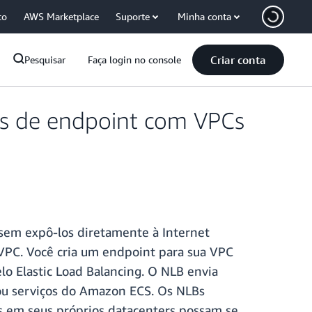
co
AWS Marketplace
Suporte
Minha conta
Criar conta
Pesquisar
Faça login no console
es de endpoint com VPCs
 sem expô-los diretamente à Internet
VPC. Você cria um endpoint para sua VPC
lo Elastic Load Balancing. O NLB envia
 ou serviços do Amazon ECS. Os NLBs
s em seus próprios datacenters possam se