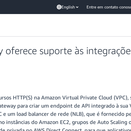
English
Entre em contato conos
oferece suporte às integraçõ
ursos HTTP(S) na Amazon Virtual Private Cloud (VPC),
teway para criar um endpoint de API integrado à sua 
 e um load balancer de rede (NLB), que é fornecido pe
como instâncias do Amazon EC2, grupos de Auto Scaling
e privada no AWS Direct Connect, para que aplicativo