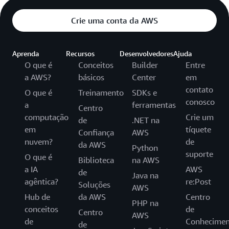
Crie uma conta da AWS
Aprenda
Recursos
Desenvolvedores
Ajuda
O que é
Conceitos
Builder
Entre
a AWS?
básicos
Center
em
contato
O que é
Treinamento
SDKs e
conosco
a
ferramentas
Centro
computação
Crie um
de
.NET na
em
tíquete
Confiança
AWS
nuvem?
de
da AWS
Python
suporte
O que é
Biblioteca
na AWS
a IA
AWS
de
Java na
agêntica?
re:Post
Soluções
AWS
Hub de
da AWS
Centro
PHP na
conceitos
de
Centro
AWS
de
Conhecimen
de