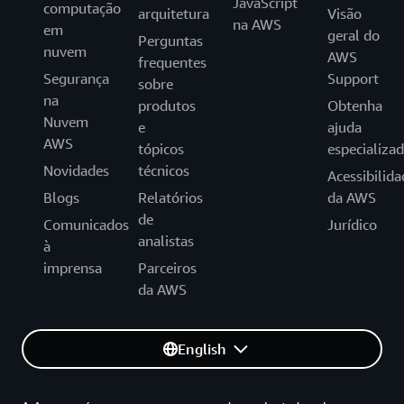
JavaScript
computação
arquitetura
Visão
na AWS
em
geral do
Perguntas
nuvem
AWS
frequentes
Segurança
Support
sobre
na
produtos
Obtenha
Nuvem
e
ajuda
AWS
tópicos
especializa
Novidades
técnicos
Acessibilida
Blogs
Relatórios
da AWS
de
Comunicados
Jurídico
analistas
à
imprensa
Parceiros
da AWS
English