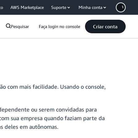
co
AWS Marketplace
Suporte
Minha conta
Criar conta
Pesquisar
Faça login no console
ão com mais facilidade. Usando o console,
ndependente ou serem convidadas para
to com sua empresa quando faziam parte da
tas deles em autônomas.