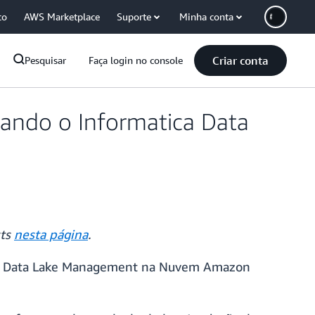
co
AWS Marketplace
Suporte
Minha conta
Criar conta
Pesquisar
Faça login no console
sando o Informatica Data
rts
nesta página
.
tica Data Lake Management na Nuvem Amazon