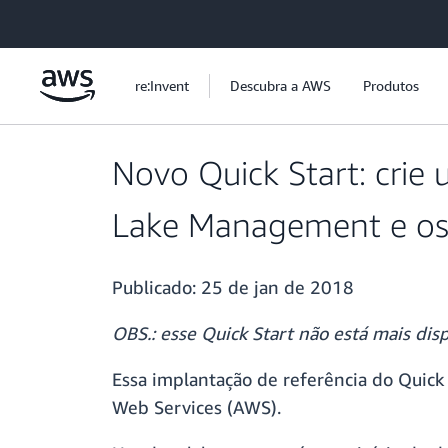
Pular para o conteúdo principal
re:Invent
Descubra a AWS
Produtos
Novo Quick Start: cri
Lake Management e os
Publicado:
25 de jan de 2018
OBS.: esse Quick Start não está mais dis
Essa implantação de referência do Quic
Web Services (AWS).