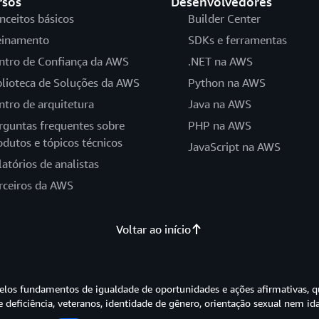
rsos
Desenvolvedores
nceitos básicos
Builder Center
einamento
SDKs e ferramentas
ntro de Confiança da AWS
.NET na AWS
blioteca de Soluções da AWS
Python na AWS
ntro de arquitetura
Java na AWS
rguntas frequentes sobre
PHP na AWS
odutos e tópicos técnicos
JavaScript na AWS
latórios de analistas
rceiros da AWS
Voltar ao início
os fundamentos de igualdade de oportunidades e ações afirmativas, q
e deficiência, veteranos, identidade de gênero, orientação sexual nem id