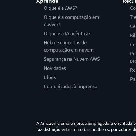
Aprenda
Recu
O que é a AWS?
Co
O que é a computação em
Tr
nuvem?
Ce
O que é a IA agêntica?
Bi
Hub de conceitos de
Ce
computação em nuvem
Pe
Segurança na Nuvem AWS
pr
Novidades
Re
Blogs
Pa
Comunicados à imprensa
A Amazon é uma empresa empregadora orientada pel
faz distinção entre minorias, mulheres, portadores d