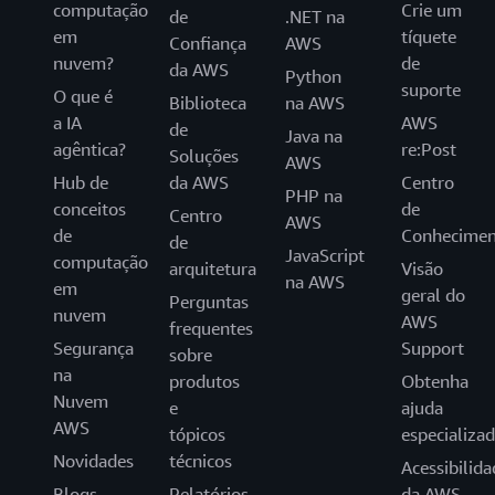
computação
Crie um
de
.NET na
em
tíquete
Confiança
AWS
nuvem?
de
da AWS
Python
suporte
O que é
Biblioteca
na AWS
a IA
AWS
de
Java na
agêntica?
re:Post
Soluções
AWS
Hub de
da AWS
Centro
PHP na
conceitos
de
Centro
AWS
de
Conhecimen
de
JavaScript
computação
arquitetura
Visão
na AWS
em
geral do
Perguntas
nuvem
AWS
frequentes
Segurança
Support
sobre
na
produtos
Obtenha
Nuvem
e
ajuda
AWS
tópicos
especializa
Novidades
técnicos
Acessibilida
Blogs
Relatórios
da AWS