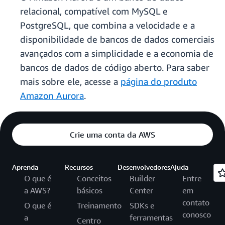
relacional, compatível com MySQL e
PostgreSQL, que combina a velocidade e a
disponibilidade de bancos de dados comerciais
avançados com a simplicidade e a economia de
bancos de dados de código aberto. Para saber
mais sobre ele, acesse a
página do produto
Amazon Aurora
.
Crie uma conta da AWS
Aprenda
Recursos
Desenvolvedores
Ajuda
O que é
Conceitos
Builder
Entre
a AWS?
básicos
Center
em
contato
O que é
Treinamento
SDKs e
conosco
a
ferramentas
Centro