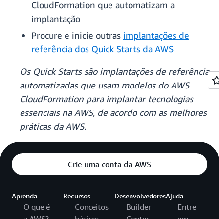
CloudFormation que automatizam a
implantação
Procure e inicie outras
implantações de
referência dos Quick Starts da AWS
Os Quick Starts são implantações de referência
automatizadas que usam modelos do AWS
CloudFormation para implantar tecnologias
essenciais na AWS, de acordo com as melhores
práticas da AWS.
Crie uma conta da AWS
Aprenda
Recursos
Desenvolvedores
Ajuda
O que é
Conceitos
Builder
Entre
a AWS?
básicos
Center
em