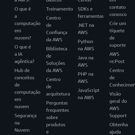
contato
O que é
Treinamento
SDKs e
conosco
a
ferramentas
Centro
computação
Crie um
de
.NET na
em
tíquete
Confiança
AWS
nuvem?
de
da AWS
Python
suporte
O que é
Biblioteca
na AWS
a IA
AWS
de
Java na
agêntica?
re:Post
Soluções
AWS
Hub de
da AWS
Centro
PHP na
conceitos
de
Centro
AWS
de
Conhecimen
de
JavaScript
computação
arquitetura
Visão
na AWS
em
geral do
Perguntas
nuvem
AWS
frequentes
Segurança
Support
sobre
na
produtos
Obtenha
Nuvem
e
ajuda