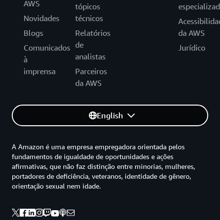
AWS
tópicos
especializa
Novidades
técnicos
Acessibilida
Blogs
Relatórios
da AWS
de
Comunicados
Jurídico
analistas
à
imprensa
Parceiros
da AWS
English
A Amazon é uma empresa empregadora orientada pelos
fundamentos de igualdade de oportunidades e ações
afirmativas, que não faz distinção entre minorias, mulheres,
portadores de deficiência, veteranos, identidade de gênero,
orientação sexual nem idade.